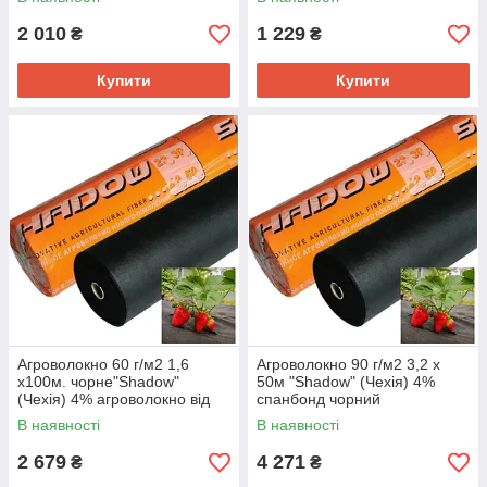
2 010
1 229
₴
₴
Купити
Купити
Агроволокно 60 г/м2 1,6
Агроволокно 90 г/м2 3,2 х
х100м. чорне"Shadow"
50м "Shadow" (Чехія) 4%
(Чехія) 4% агроволокно від
спанбонд чорний
виробника
В наявності
В наявності
2 679
4 271
₴
₴