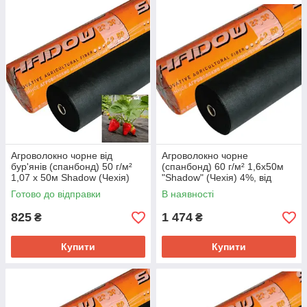
Агроволокно чорне від
Агроволокно чорне
бур'янів (спанбонд) 50 г/м²
(спанбонд) 60 г/м² 1,6х50м
1,07 х 50м Shadow (Чехія)
"Shadow" (Чехія) 4%, від
4%
бур'янів
Готово до відправки
В наявності
825
1 474
₴
₴
Купити
Купити