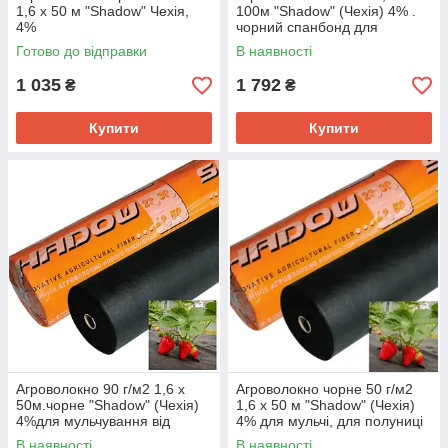
1,6 х 50 м "Shadow" Чехія,
100м "Shadow" (Чехія) 4% .
4%
чорний спанбонд для
полуниці
Готово до відправки
В наявності
1 035
1 792
₴
₴
Купити
Купити
Агроволокно 90 г/м2 1,6 х
Агроволокно чорне 50 г/м2
50м.чорне "Shadow" (Чехія)
1,6 х 50 м "Shadow" (Чехія)
4%для мульчування від
4% для мульчі, для полуниці
бур'яну
В наявності
В наявності