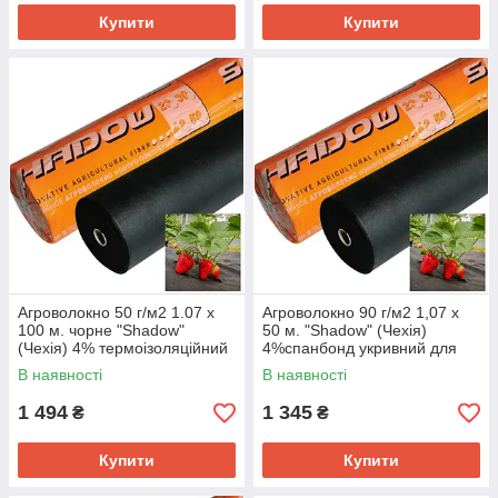
Купити
Купити
Агроволокно 50 г/м2 1.07 х
Агроволокно 90 г/м2 1,07 х
100 м. чорне "Shadow"
50 м. "Shadow" (Чехія)
(Чехія) 4% термоізоляційний
4%спанбонд укривний для
настил для рослин
газону, грядок та гортензій
В наявності
В наявності
1 494
1 345
₴
₴
Купити
Купити