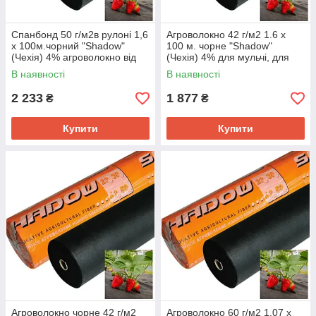
Спанбонд 50 г/м2в рулоні 1,6
Агроволокно 42 г/м2 1.6 х
х 100м.чорний "Shadow"
100 м. чорне "Shadow"
(Чехія) 4% агроволокно від
(Чехія) 4% для мульчі, для
бур'янів
полуниці
В наявності
В наявності
2 233
1 877
₴
₴
Купити
Купити
Агроволокно чорне 42 г/м2
Агроволокно 60 г/м2 1,07 х