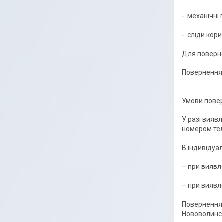
-  механічні
-  сліди кори
Для поверне
Повернення 
Умови повер
У разі вияв
номером тел
В індивідуа
– при виявл
– при виявл
Повернення 
Нововолинсь