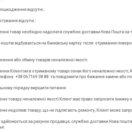
 пошкодження відсутні ;

стування відсутні ;

ння товар необхідно надіслати службою доставки Нова Пошта за та
коштів відбувається на банківську картку  після  отримання поверне
нення або обміну товарів неналежної якості:

лення Клієнтом в отриманому товарі ознак його неналежної якості,
ефону  +38 067169 38 88  та повідомити про бажання заміни або по
льному порядку вирішити питання:

енні товару неналежної якості Клієнт має право запросити знижку на
енні недоліків товару, що не підлягають ремонту, Клієнт може запр
здійснюється за рахунок продавця, службою доставки Нова пошта з
к.
