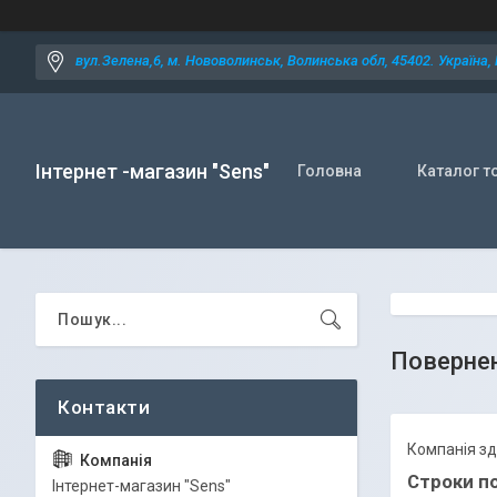
вул.Зелена,6, м. Нововолинськ, Волинська обл, 45402. Україна,
Інтернет -магазин "Sens"
Головна
Каталог т
Повернен
Компанія зд
Строки по
Iнтернет-магазин "Sens"