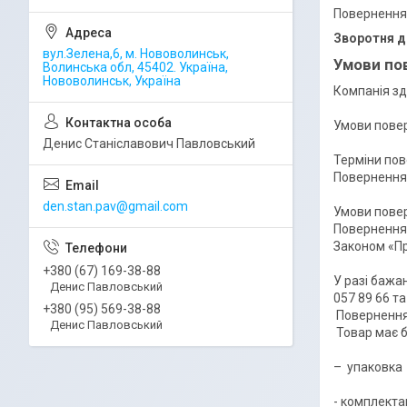
Повернення
Зворотня д
вул.Зелена,6, м. Нововолинськ,
Умови по
Волинська обл, 45402. Україна,
Нововолинськ, Україна
Компанія зді
Умови повер
Денис Станіславович Павловський
Терміни пов
Повернення 
den.stan.pav@gmail.com
Умови повер
Повернення 
Законом «Пр
+380 (67) 169-38-88
У разі бажа
Денис Павловський
057 89 66 т
+380 (95) 569-38-88
 Повернення товару відбувається на відділення №3 м. Нововолинськ

Денис Павловський
 Товар має бути  у відповідному стані, а саме:

–  упаковка
- комплектац