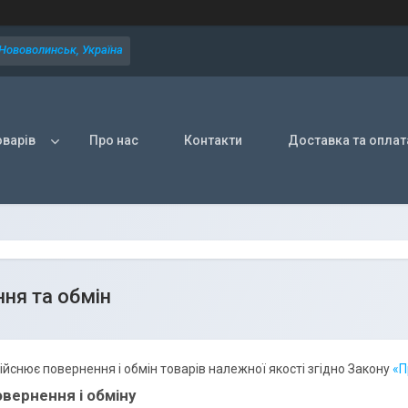
 Нововолинськ, Україна
оварів
Про нас
Контакти
Доставка та оплат
ня та обмін
ійснює повернення і обмін товарів належної якості згідно Закону
«П
вернення і обміну