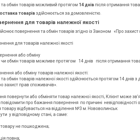
 та обмін товарів можливий протягом
14 днів
після отримання това
оставка товарів
здійснюється за домовленістю.
вернення для товарів належної якості
йснює повернення та обмін товарів згідно із Законом   «Про захист п
нення для товарів належної якості

ернення або обміну

чи обмін товарів можливе протягом   14 днів   після отримання това
нення або обміну товарів належної якості:

та обмін товарів належної якості здійснюється протягом 14 днів з 
о захист прав споживачів».

ння повернути або обміняти товар належної якості, Клієнт може зв
а повідомити про бажання повернення  по причині  невідповідності о
  товару не пошкоджена;

ія повна;
