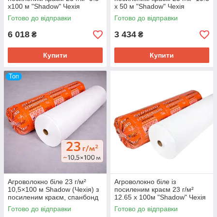
х100 м "Shadow" Чехія
х 50 м "Shadow" Чехія
Готово до відправки
Готово до відправки
6 018
3 434
₴
₴
Купити
Купити
Топ
Агроволокно біле 23 г/м²
Агроволокно біле із
10,5×100 м Shadow (Чехія) з
посиленим краєм 23 г/м²
посиленим краєм, спанбонд
12.65 х 100м "Shadow" Чехія
для теплиць і укриття рослин
Готово до відправки
Готово до відправки