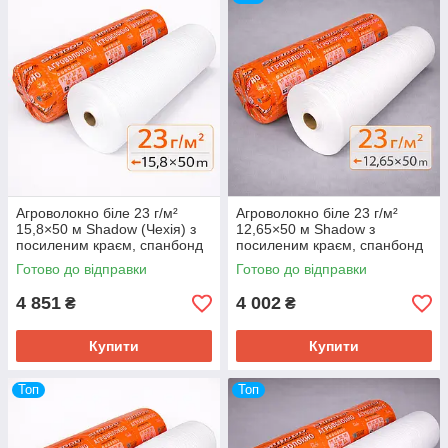
Агроволокно біле 23 г/м²
Агроволокно біле 23 г/м²
15,8×50 м Shadow (Чехія) з
12,65×50 м Shadow з
посиленим краєм, спанбонд
посиленим краєм, спанбонд
для теплиць і укриття рослин
для укриття троянд, кущів і
Готово до відправки
Готово до відправки
рослин
4 851
4 002
₴
₴
Купити
Купити
Топ
Топ