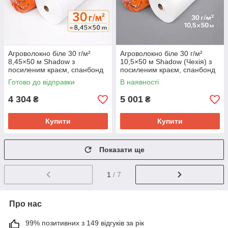
Агроволокно біле 30 г/м²
Агроволокно біле 30 г/м²
8,45×50 м Shadow з
10,5×50 м Shadow (Чехія) з
посиленим краєм, спанбонд
посиленим краєм, спанбонд
для парників і укриття рослин
для теплиць і укриття рослин
Готово до відправки
В наявності
4 304
5 001
₴
₴
Купити
Купити
Показати ще
1
/ 7
Про нас
99% позитивних з 149 відгуків за рік