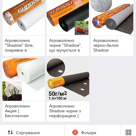
Агроволокно
Агроволокно
Агроволокно
"Shadow" біле,
чорне "Shadow",
чёрно-белое
покривне в
що мучується в
Shadow
рулонах.
рулонах.
Агроволокно
Агроволокно
Акция (
Shadow чорне з
Бесплатная
перфорацією (
доставка)
чорно-біле з
отворами)
Сортування
0
Фільтри