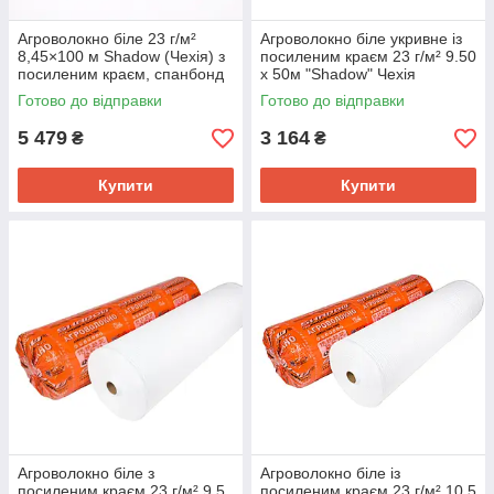
Агроволокно біле 23 г/м²
Агроволокно біле укривне із
8,45×100 м Shadow (Чехія) з
посиленим краєм 23 г/м² 9.50
посиленим краєм, спанбонд
х 50м "Shadow" Чехія
для теплиць і укриття рослин
Готово до відправки
Готово до відправки
5 479
3 164
₴
₴
Купити
Купити
Агроволокно біле з
Агроволокно біле із
посиленим краєм 23 г/м² 9.5
посиленим краєм 23 г/м² 10.5