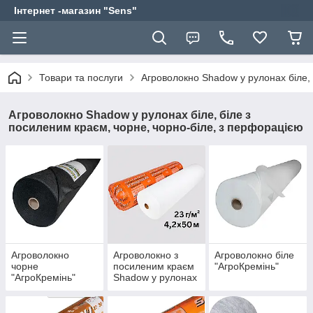
Інтернет -магазин "Sens"
Товари та послуги
Агроволокно Shadow у рулонах біле, 
Агроволокно Shadow у рулонах біле, біле з
посиленим краєм, чорне, чорно-біле, з перфорацією
Агроволокно
Агроволокно з
Агроволокно біле
чорне
посиленим краєм
"АгроКремінь"
"АгроКремінь"
Shadow у рулонах