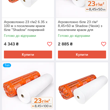
Агроволокно 23 г/м2 6.35 х
Агроволокно біле 23 г/м²
100 м з посиленим краєм
8,45×50 м Shadow (Чехія) з
біле "Shadow" покривний
посиленим краєм для
матеріал для городу
полуниці та укриття рослин
Готово до відправки
Готово до відправки
4 343
2 885
₴
₴
Купити
Купити
Топ