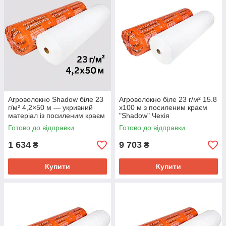
Агроволокно Shadow біле 23
Агроволокно біле 23 г/м² 15.8
г/м² 4,2×50 м — укривний
х100 м з посиленим краєм
матеріал із посиленим краєм
"Shadow" Чехія
для парників і теплиць
Готово до відправки
Готово до відправки
1 634
9 703
₴
₴
Купити
Купити