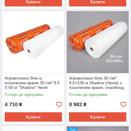
Купити
Купити
Агроволокно біле із
Агроволокно біле 30 г/м²
посиленим краєм 30 г/м² 9.5
9,5×100 м Shadow (Чехія) з
Х 50 м "Shadow" Чехія
посиленим краєм, спанбонд
для теплиць, парників і
Готово до відправки
Готово до відправки
укриття рослин
4 710
8 982
₴
₴
Купити
Купити
Топ