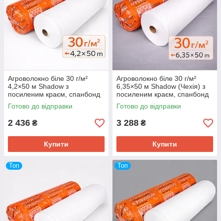
Агроволокно біле 30 г/м²
Агроволокно біле 30 г/м²
4,2×50 м Shadow з
6,35×50 м Shadow (Чехія) з
посиленим краєм, спанбонд
посиленим краєм, спанбонд
для теплиць та укриття
для теплиць і укриття рослин
Готово до відправки
Готово до відправки
рослин
2 436
3 288
₴
₴
Купити
Купити
Топ
Топ