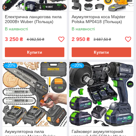
Електрична ланцюгова пила
Акумуляторна коса Majster
2000Вт Wuber (Польща)
Polska MP0418 (Польща)
В наявності
В наявності
3 250
2 950
₴
₴
4 062,50 ₴
3 687,50 ₴
Купити
Купити
–20%
–20%
Акумуляторна пила
Гайковерт акумуляторний