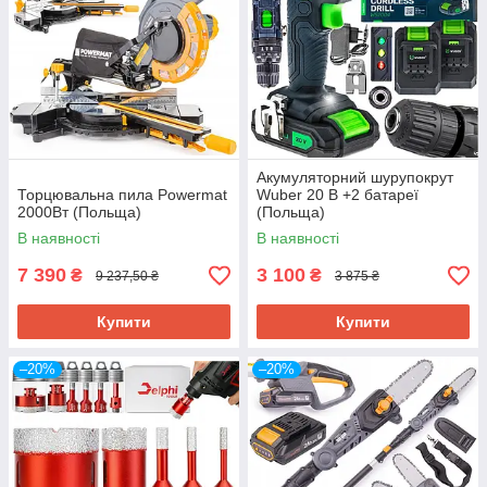
Акумуляторний шурупокрут
Торцювальна пила Powermat
Wuber 20 В +2 батареї
2000Вт (Польща)
(Польща)
В наявності
В наявності
7 390
3 100
₴
₴
9 237,50 ₴
3 875 ₴
Купити
Купити
–20%
–20%