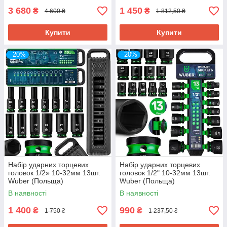
3 680
1 450
₴
₴
4 600 ₴
1 812,50 ₴
Купити
Купити
–20%
–20%
Набір ударних торцевих
Набір ударних торцевих
головок 1/2» 10-32мм 13шт.
головок 1/2" 10-32мм 13шт.
Wuber (Польща)
Wuber (Польща)
В наявності
В наявності
1 400
990
₴
₴
1 750 ₴
1 237,50 ₴