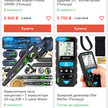
ланцюгова Majster Polska
ударний 1/2'' 550Нм Wuber
1000Вт (Польща)
(Польща)
В наявності
В наявності
2 660
5 750
₴
₴
3 325 ₴
7 187,50 ₴
Купити
Купити
–20%
–20%
Акумуляторна пила
ланцюгова + 2 акумулятори
Лазерний далекомір 50м
2А·год 20В + 2 шини Wuber
MalTec (Польща)
(Польща)
В наявності
Готово до відправки