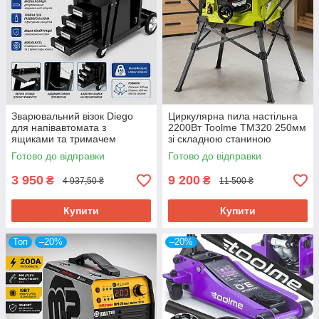
Зварювальний візок Diego
Циркулярна пила настільна
для напівавтомата з
2200Вт Toolme TM320 250мм
ящиками та тримачем
зі складною станиною
газового балона
Польща
Готово до відправки
Готово до відправки
3 950
9 200
₴
₴
4 937,50 ₴
11 500 ₴
Купити
Купити
Топ
–20%
–20%