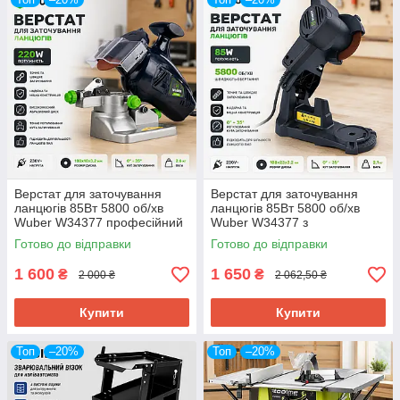
Верстат для заточування
Верстат для заточування
ланцюгів 85Вт 5800 об/хв
ланцюгів 85Вт 5800 об/хв
Wuber W34377 професійний
Wuber W34377 з
точильний верстат Польща
регулюванням кута Польща
Готово до відправки
Готово до відправки
1 600
1 650
₴
₴
2 000 ₴
2 062,50 ₴
Купити
Купити
Топ
–20%
Топ
–20%