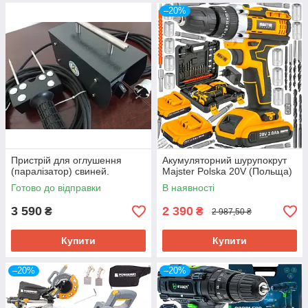
–20%
Пристрій для оглушення
Акумуляторний шурупокрут
(паралізатор) свиней.
Majster Polska 20V (Польща)
Готово до відправки
В наявності
3 590
2 390
₴
₴
2 987,50 ₴
Купити
Купити
–20%
–20%