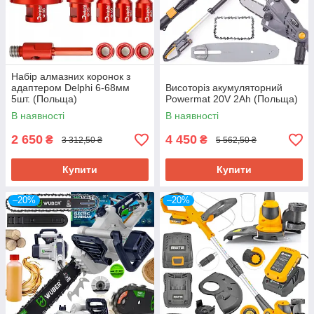
Набір алмазних коронок з
адаптером Delphi 6-68мм
Висоторіз акумуляторний
5шт. (Польща)
Powermat 20V 2Ah (Польща)
В наявності
В наявності
2 650
4 450
₴
₴
3 312,50 ₴
5 562,50 ₴
Купити
Купити
–20%
–20%