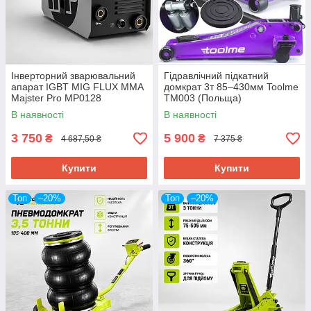
Інверторний зварювальний
Гідравлічний підкатний
апарат IGBT MIG FLUX MMA
домкрат 3т 85–430мм Toolme
Majster Pro MP0128
TM003 (Польща)
напівавтомат без газу
В наявності
В наявності
3 750
5 900
₴
₴
4 687,50 ₴
7 375 ₴
Купити
Купити
Топ
–20%
Топ
–20%