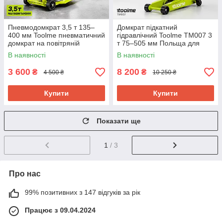
Пневмодомкрат 3,5 т 135–
Домкрат підкатний
400 мм Toolme пневматичний
гідравлічний Toolme TM007 3
домкрат на повітряній
т 75–505 мм Польща для
подушці Польща
СТО та гаража
В наявності
В наявності
3 600
8 200
₴
₴
4 500 ₴
10 250 ₴
Купити
Купити
Показати ще
1
/ 3
Про нас
99% позитивних з 147 відгуків за рік
Працює з 09.04.2024