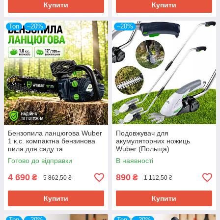
Купити
Купити
Топ
–20%
–20%
Бензопила ланцюгова Wuber
Подовжувач для
1 к.с. компактна бензинова
акумуляторних ножиць
пила для саду та
Wuber (Польща)
господарства Польща
Готово до відправки
В наявності
4 690
890
₴
₴
5 862,50 ₴
1 112,50 ₴
Купити
Купити
Топ
–20%
Топ
–20%