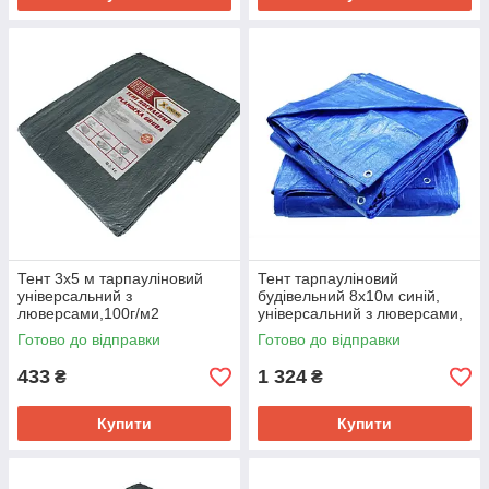
Тент 3х5 м тарпауліновий
Тент тарпауліновий
універсальний з
будівельний 8х10м синій,
люверсами,100г/м2
універсальний з люверсами,
60г/м2
Готово до відправки
Готово до відправки
433
1 324
₴
₴
Купити
Купити