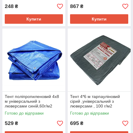
248
867
₴
₴
Купити
Купити
Тент поліпропиленовий 4x8
Тент 4*6 м тарпауліновий
м універсальний з
сірий ,універсальний з
люверсами синій,60г/м2
люверсами , 100 г/м2
Готово до відправки
Готово до відправки
529
695
₴
₴