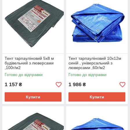
Тент тарпауліновий 5х8 м
Тент тарпауліновий 10х12м
будівельний з люверсами
синій , універсальний з
,100г/м2
люверсами ,60г/м2
Готово до відправки
Готово до відправки
1 157
1 986
₴
₴
Купити
Купити