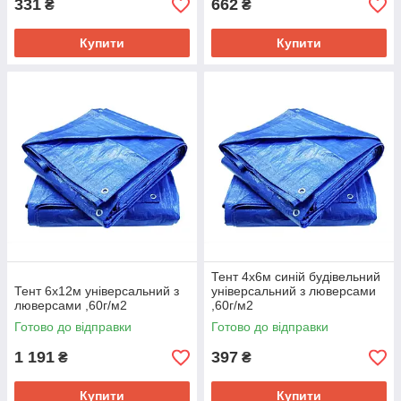
331
662
₴
₴
Купити
Купити
Тент 4х6м синій будівельний
Тент 6х12м універсальний з
універсальний з люверсами
люверсами ,60г/м2
,60г/м2
Готово до відправки
Готово до відправки
1 191
397
₴
₴
Купити
Купити