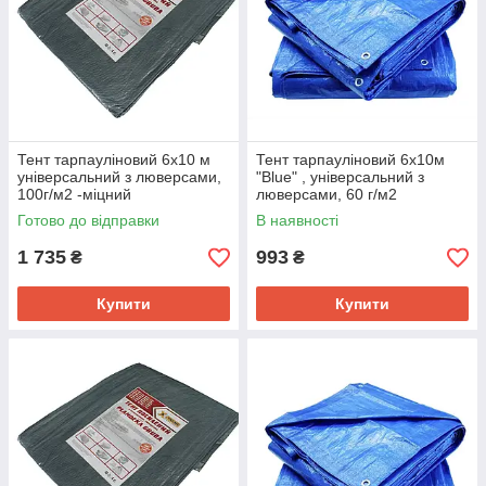
Тент тарпауліновий 6х10 м
Тент тарпауліновий 6х10м
універсальний з люверсами,
"Blue" , універсальний з
100г/м2 -міцний
люверсами, 60 г/м2
Готово до відправки
В наявності
1 735
993
₴
₴
Купити
Купити