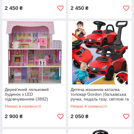
помічник, Коричневий
дітей до 50 кг, Коричневий
(Польща)
(Польща)
2 450
2 450
₴
₴
Дерев'яний ляльковий
Дитяча машинка-каталка
будинок з LED
толокар Gordon (батьківська
підсвічуванням (3892)
ручка, педаль газу, світлові та
звукові ефекти), Червоний
Немає в наявності
Немає в наявності
2 900
2 050
₴
₴