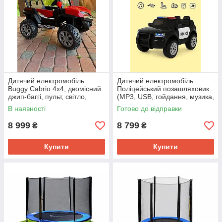
Дитячий електромобіль
Дитячий електромобіль
Buggy Cabrio 4x4, двомісний
Поліцейський позашляховик
джип-баггі, пульт, світло,
(MP3, USB, гойдання, музика,
музика, червоний
пульт, відкривання дверцят,
В наявності
Готово до відправки
LED-світло), Чорний
8 999
8 799
₴
₴
Купити
Купити