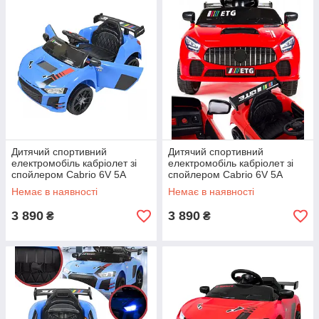
Дитячий спортивний
Дитячий спортивний
електромобіль кабріолет зі
електромобіль кабріолет зі
спойлером Cabrio 6V 5A
спойлером Cabrio 6V 5A
(пульт, LED-фари, музика,
(пульт, LED-фари, музика,
Немає в наявності
Немає в наявності
педаль газу), Синій
педаль газу), Червоний
3 890
3 890
₴
₴