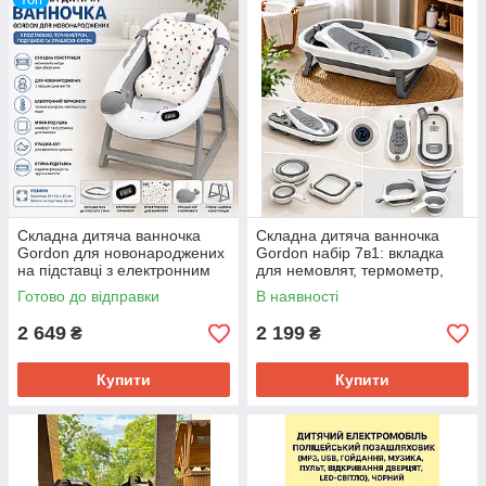
Складна дитяча ванночка
Складна дитяча ванночка
Gordon для новонароджених
Gordon набір 7в1: вкладка
на підставці з електронним
для немовлят, термометр,
термометром, м'якою
підставка для мила, відерце,
Готово до відправки
В наявності
подушкою та іграшкою-китом
дві миски
2 649
2 199
₴
₴
Купити
Купити