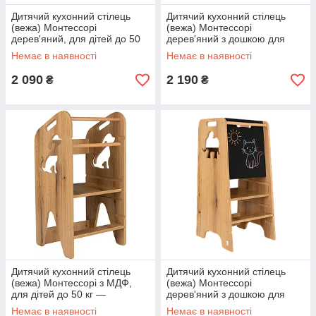
Дитячий кухонний стілець
Дитячий кухонний стілець
(вежа) Монтессорі
(вежа) Монтессорі
дерев'яний, для дітей до 50
дерев'яний з дошкою для
кг — безпечний кухонний
малювання крейдою, для
Немає в наявності
Немає в наявності
помічник, Білий (Польща)
дітей до 50 кг, Білий
(Польща)
2 090
2 190
₴
₴
Дитячий кухонний стілець
Дитячий кухонний стілець
(вежа) Монтессорі з МДФ,
(вежа) Монтессорі
для дітей до 50 кг —
дерев'яний з дошкою для
безпечний кухонний
малюваня крейдою, для
Немає в наявності
Немає в наявності