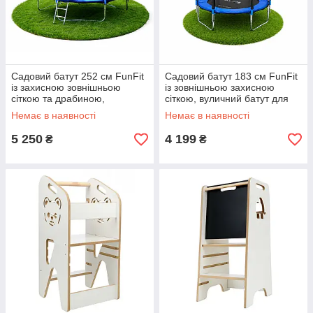
Садовий батут 252 см FunFit
Садовий батут 183 см FunFit
із захисною зовнішньою
із зовнішньою захисною
сіткою та драбиною,
сіткою, вуличний батут для
вуличний батут для дітей
дітей (Польща)
Немає в наявності
Немає в наявності
(Польща)
5 250
4 199
₴
₴