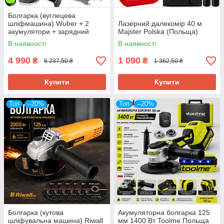
Болгарка (вуглецева
шліфмашина) Wuber + 2
Лазерний далекомір 40 м
акумулятори + зарядний
Majster Polska (Польща)
пристрій DIAX (Польща)
В наявності
В наявності
4 990
1 090
₴
₴
6 237,50 ₴
1 362,50 ₴
Купити
Купити
Топ
–20%
Топ
–20%
Болгарка (кутова
Акумуляторна болгарка 125
шліфувальна машина) Riwall
мм 1400 Вт Toolme Польща