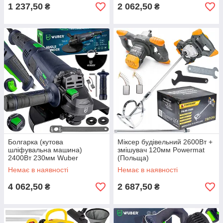
1 237,50
2 062,50
₴
₴
Болгарка (кутова
Міксер будівельний 2600Вт +
шліфувальна машина)
змішувач 120мм Powermat
2400Вт 230мм Wuber
(Польща)
(Польща)
Немає в наявності
Немає в наявності
4 062,50
2 687,50
₴
₴