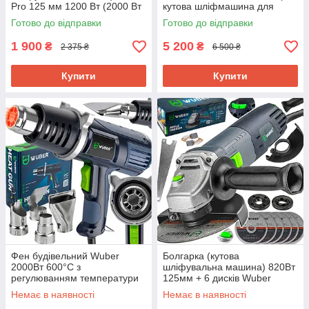
Pro 125 мм 1200 Вт (2000 Вт
кутова шліфмашина для
max) + 6 дисків, регулювання
різання та шліфування
Готово до відправки
Готово до відправки
обертів
1 900
5 200
₴
₴
2 375 ₴
6 500 ₴
Купити
Купити
Фен будівельний Wuber
Болгарка (кутова
2000Вт 600°C з
шліфувальна машина) 820Вт
регулюванням температури
125мм + 6 дисків Wuber
(Польща)
(Польща)
Немає в наявності
Немає в наявності