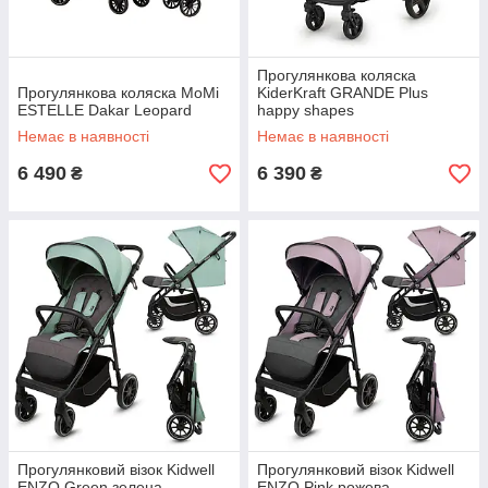
Прогулянкова коляска
Прогулянкова коляска MoMi
KiderKraft GRANDE Plus
ESTELLE Dakar Leopard
happy shapes
Немає в наявності
Немає в наявності
6 490
6 390
₴
₴
Прогулянковий візок Kidwell
Прогулянковий візок Kidwell
ENZO Green зелена
ENZO Pink рожева