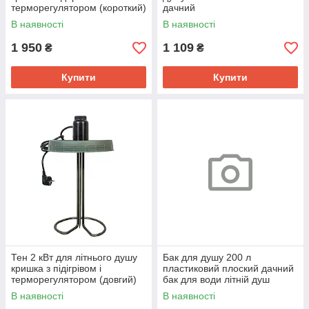
терморегулятором (короткий)
дачний
В наявності
В наявності
1 950
1 109
₴
₴
Купити
Купити
Тен 2 кВт для літнього душу
Бак для душу 200 л
кришка з підігрівом і
пластиковий плоский дачний
терморегулятором (довгий)
бак для води літній душ
В наявності
В наявності