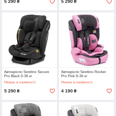
5 290
5 290
₴
₴
Автокрісло Sesttino Secure
Автокрісло Sesttino Rocker
Pro Black 0-36 кг
Pro Pink 9-36 кг
Немає в наявності
Немає в наявності
5 290
4 190
₴
₴