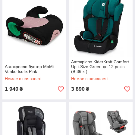
Автокрісло KiderKraft Comfort
Автокресло бустер MoMi
Up i-Size Green до 12 років
Venko Isofix Pink
(9-36 кг)
Немає в наявності
Немає в наявності
1 940
3 890
₴
₴