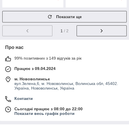
Показати ще
1
/ 2
Про нас
99% позитивних з 149 відгуків за рік
Працює з 09.04.2024
м. Нововолинськ
вул.Зелена,6, м. Нововолинськ, Волинська обл, 45402.
Україна, Нововолинськ, Україна
Контакти
Сьогодні працює з 08:00 до 22:00
Показати весь графік роботи