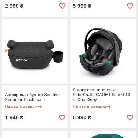
2 990
5 990
₴
₴
Автокрісло переноска
Автокресло бустер Sesttino
KiderKraft I-CARE I-Size 0-13
Xbooster Black Isofix
кг Cool Grey
Немає в наявності
Немає в наявності
1 940
5 990
₴
₴