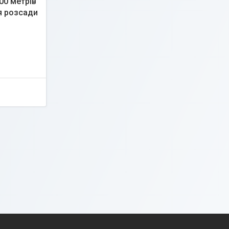
00 метрів
я розсади