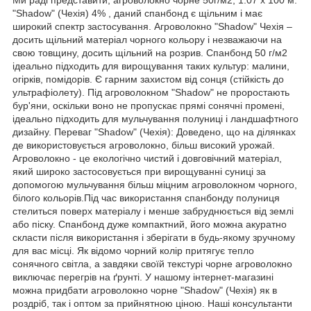
"Shadow" (Чехія) 4% , даний спанбонд є щільним і має
широкий спектр застосування. Агроволокно "Shadow" Чехія –
досить щільний матеріал чорного кольору і незважаючи на
свою товщину, досить щільний на розрив. Спанбонд 50 г/м2
ідеально підходить для вирощування таких культур: малини,
огірків, помідорів. Є гарним захистом від сонця (стійкість до
ультрафіолету). Під агроволокном "Shadow" не проростають
бур'яни, оскільки воно не пропускає прямі сонячні промені,
ідеально підходить для мульчування полуниці і ландшафтного
дизайну. Переваг "Shadow" (Чехія): Доведено, що на ділянках
де використовується агроволокно, більш високий урожай.
Агроволокно - це екологічно чистий і довговічний матеріал,
який широко застосовується при вирощуванні суниці за
допомогою мульчування більш міцним агроволокном чорного,
білого кольорів.Під час використання спанбонду полуниця
стелиться поверх матеріалу і менше забруднюється від землі
або піску. Спанбонд дуже компактний, його можна акуратно
скласти після використання і зберігати в будь-якому зручному
для вас місці. Як відомо чорний колір притягує тепло
сонячного світла, а завдяки своїй текстурі чорне агроволокно
виключає перегрів на ґрунті. У нашому інтернет-магазині
можна придбати агроволокно чорне "Shadow" (Чехія) як в
роздріб, так і оптом за прийнятною ціною. Наші консультанти