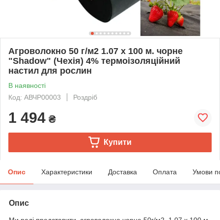
Агроволокно 50 г/м2 1.07 х 100 м. чорне
"Shadow" (Чехія) 4% термоізоляційний
настил для рослин
В наявності
Код: АВЧР00003
Роздріб
1 494
₴
Купити
Опис
Характеристики
Доставка
Оплата
Умови п
Опис
Ми раді представити, агроволокно чорне 50г/м2, 1.07 х 100 м.