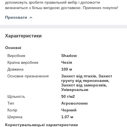
допоможуть зробити правильний вибір і допомогти
визначиться з більш вигідною доставкою. Приємних покупок!
Приховати
Характеристики
Основні
Виробник
Shadow
Країна виробник
Чехія
Довжина
100 м
Основне призначення
Захист від птахів, Захист
грунту від пересихання,
Захист від заморозків,
Універсальне
Щільність
50 г/м2
Тип
Агроволокно
Колір
Чорний
Ширина
1.07 м
Користувальницькі характеристики