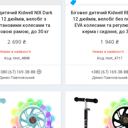
Топ
дитячий Kidwell NIX Dark
Біговел дитячий Kidwell R
 12 дюймів, велобіг з
12 дюймів, велобіг без п
етановими колесами та
EVA колесами та регул
овою рамою, до 30 кг
керма і сидіння, до 
2 690 ₴
1 940 ₴
Немає в наявності
Немає в наявності
Hnrt_4898
Hnrt_4717
+380 (67) 169-38-88
+380 (67) 169-38-8
Денис Павловський
Денис Павловський