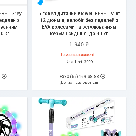
Топ
EBEL Grey
Біговел дитячий Kidwell REBEL Mint
едалей з
12 дюймів, велобіг без педалей з
юванням
EVA колесами та регулюванням
30 кг
керма і сидіння, до 30 кг
1 940 ₴
Немає в наявності
Hnrt_3999
8
+380 (67) 169-38-88
Денис Павловський