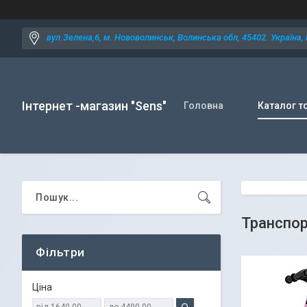
вул.Зелена,6, м. Нововолинськ, Волинська обл, 45402. Україна,
Інтернет -магазин "Sens"
Головна
Каталог т
Транспор
Фільтри
Ціна