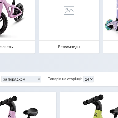
еговелы
Велосипеды