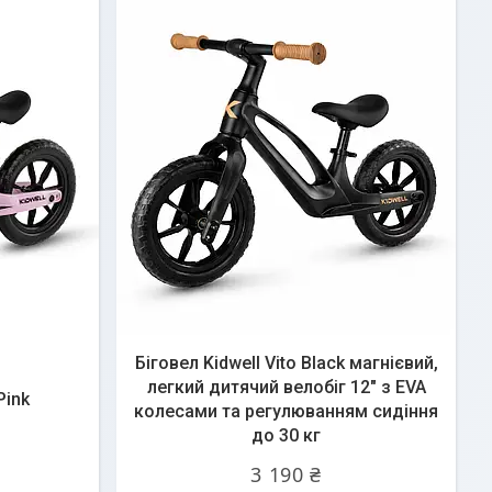
Біговел Kidwell Vito Black магнієвий,
легкий дитячий велобіг 12" з EVA
Pink
колесами та регулюванням сидіння
до 30 кг
3 190 ₴