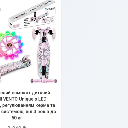
існий самокат дитячий
ll VENTO Unique з LED
, регулюванням керма та
системою, від 3 років до
50 кг