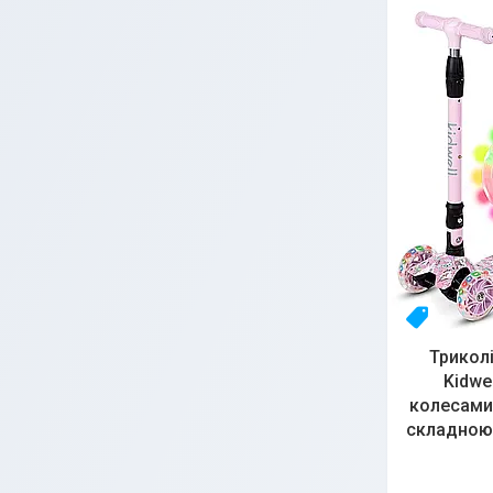
Топ
Трикол
Kidwe
колесами
складною 