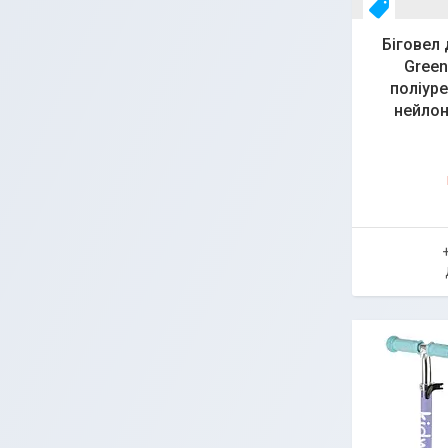
Топ
Біговел 
Green
поліур
нейлон