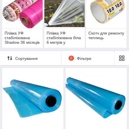
Плівка УФ
Плівка УФ
Скотч для ремонту
стабілізована
стабілізована біла
теплиць
Shadow 36 місяців
6 метрів у
рожева 3 метри та
розвороті
6 метрів у
розвороті
Сортування
0
Фільтри