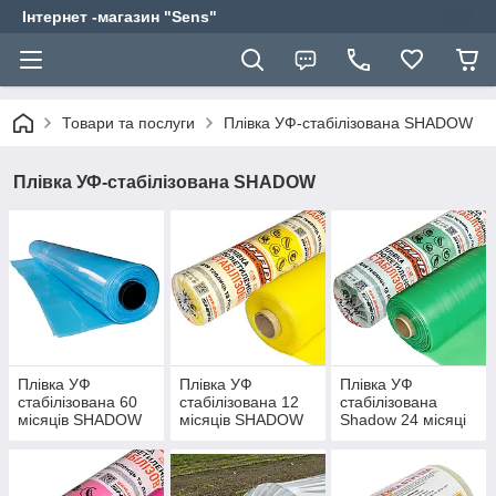
Інтернет -магазин "Sens"
Товари та послуги
Плівка УФ-стабілізована SHADOW
Плівка УФ-стабілізована SHADOW
Плівка УФ
Плівка УФ
Плівка УФ
стабілізована 60
стабілізована 12
стабілізована
місяців SHADOW
місяців SHADOW
Shadow 24 місяці
блакитна 6 метрів
жовта 3 метри та 6
зелена 3 метри та
у розвороті
метрів у розвороті
6 метрів у
розвороті