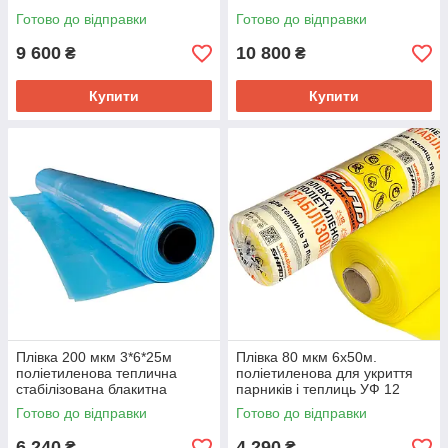
Готово до відправки
Готово до відправки
9 600
10 800
₴
₴
Купити
Купити
Плівка 200 мкм 3*6*25м
Плівка 80 мкм 6х50м.
поліетиленова теплична
поліетиленова для укриття
стабілізована блакитна
парників і теплиць УФ 12
Shadow
місяців
Готово до відправки
Готово до відправки
6 240
4 290
₴
₴