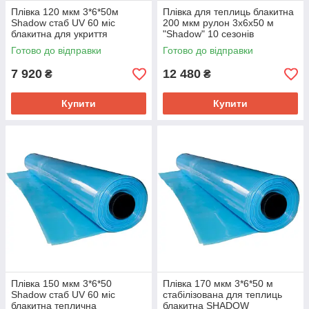
Плівка 120 мкм 3*6*50м
Плівка для теплиць блакитна
Shadow стаб UV 60 міс
200 мкм рулон 3х6х50 м
блакитна для укриття
"Shadow" 10 сезонів
теплиць
Готово до відправки
Готово до відправки
7 920
12 480
₴
₴
Купити
Купити
Плівка 150 мкм 3*6*50
Плівка 170 мкм 3*6*50 м
Shadow стаб UV 60 міс
стабілізована для теплиць
блакитна теплична
блакитна SHADOW