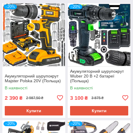
–20%
–20%
Акумуляторний шурупокрут
Акумуляторний шурупокрут
Wuber 20 В +2 батареї
Majster Polska 20V (Польща)
(Польща)
В наявності
В наявності
2 390
3 100
₴
₴
2 987,50 ₴
3 875 ₴
Купити
Купити
–20%
–20%