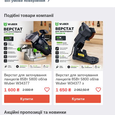
Всі умови повернення
Подібні товари компанії
Верстат для заточування
Верстат для заточування
ланцюгів 85Вт 5800 об/хв
ланцюгів 85Вт 5800 об/хв
Wuber W34377
Wuber W34377 з
професійний точильний
регулюванням кута
1 600
1 650
₴
₴
2 000 ₴
2 062,50 ₴
верстат Польща
Польща
Купити
Купити
Акційні пропозиції та новинки