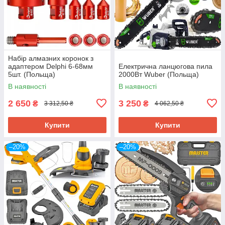
Набір алмазних коронок з
адаптером Delphi 6-68мм
Електрична ланцюгова пила
5шт. (Польща)
2000Вт Wuber (Польща)
В наявності
В наявності
2 650
3 250
₴
₴
3 312,50 ₴
4 062,50 ₴
Купити
Купити
–20%
–20%