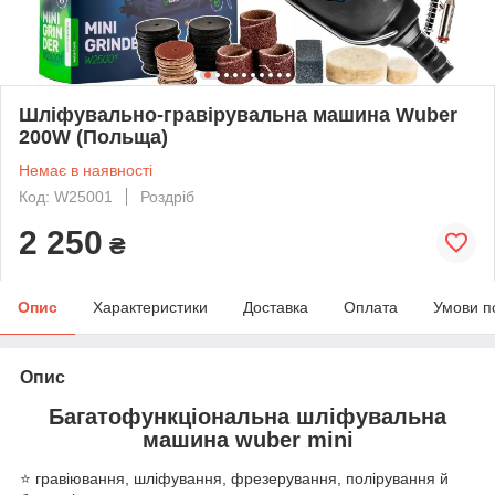
Шліфувально-гравірувальна машина Wuber
200W (Польща)
Немає в наявності
Код: W25001
Роздріб
2 250
₴
Опис
Характеристики
Доставка
Оплата
Умови п
Опис
Багатофункціональна шліфувальна
машина wuber mini
⭐️ гравіювання, шліфування, фрезерування, полірування й