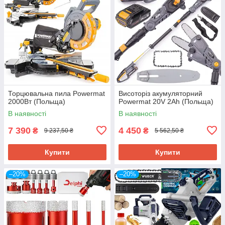
Торцювальна пила Powermat
Висоторіз акумуляторний
2000Вт (Польща)
Powermat 20V 2Ah (Польща)
В наявності
В наявності
7 390
4 450
₴
₴
9 237,50 ₴
5 562,50 ₴
Купити
Купити
–20%
–20%