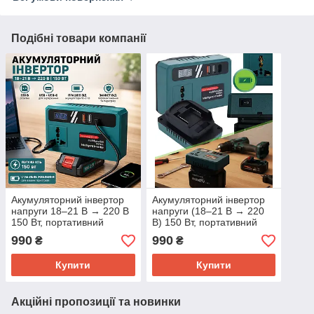
Подібні товари компанії
Акумуляторний інвертор
Акумуляторний інвертор
напруги 18–21 В → 220 В
напруги (18–21 В → 220
150 Вт, портативний
В) 150 Вт, портативний
адаптер для акумулятора
акумулятор для
990
990
₴
₴
з USB та USB-C для
заряджання пристроїв
заряджання пристроїв
(USB, USB-C)
Купити
Купити
Акційні пропозиції та новинки