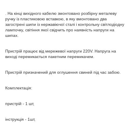
. На кінці вихідного кабелю змонтовано розбірну металеву
ручку із пластиковою вставкою, в яку вмонтовано два
загострені шипи із нержавіючої сталі і контрольну світлодіодну
лампочку, світіння якої свідчить про наявність напруги на
шипах.
Пристрій працює від мережевої напруги 220V. Напруга на
виході перемикається пакетним перемикачем.
Пристрій призначений для оглушення свиней під час забою.
Комплектація:
пристрій - 1 шт,
інструкція - 1шт,