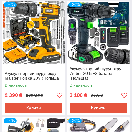
–20%
–20%
Акумуляторний шурупокрут
Акумуляторний шурупокрут
Wuber 20 В +2 батареї
Majster Polska 20V (Польща)
(Польща)
В наявності
В наявності
2 390
3 100
₴
₴
2 987,50 ₴
3 875 ₴
Купити
Купити
–20%
–20%