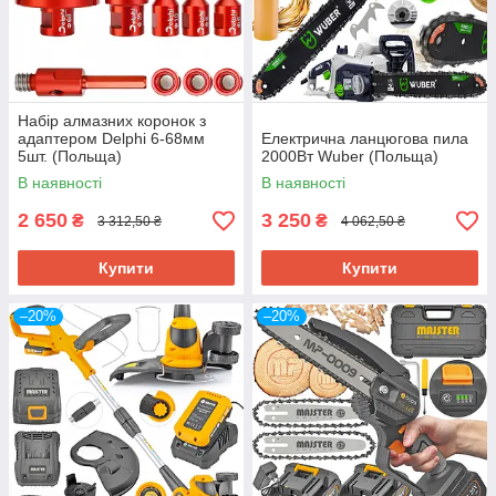
Набір алмазних коронок з
адаптером Delphi 6-68мм
Електрична ланцюгова пила
5шт. (Польща)
2000Вт Wuber (Польща)
В наявності
В наявності
2 650
3 250
₴
₴
3 312,50 ₴
4 062,50 ₴
Купити
Купити
–20%
–20%