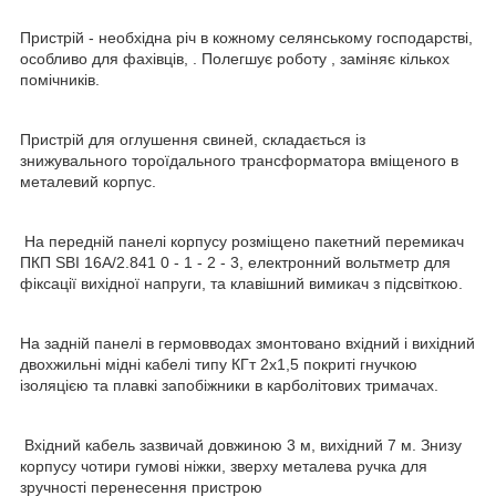
Пристрій - необхідна річ в кожному селянському господарстві,
особливо для фахівців, . Полегшує роботу , заміняє кількох
помічників.
Пристрій для оглушення свиней, складається із
знижувального тороїдального трансформатора вміщеного в
металевий корпус.
На передній панелі корпусу розміщено пакетний перемикач
ПКП SBI 16A/2.841 0 - 1 - 2 - 3, електронний вольтметр для
фіксації вихідної напруги, та клавішний вимикач з підсвіткою.
На задній панелі в гермовводах змонтовано вхідний і вихідний
двохжильні мідні кабелі типу КГт 2х1,5 покриті гнучкою
ізоляцією та плавкі запобіжники в карболітових тримачах.
Вхідний кабель зазвичай довжиною 3 м, вихідний 7 м. Знизу
корпусу чотири гумові ніжки, зверху металева ручка для
зручності перенесення пристрою