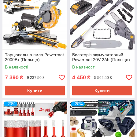
Торцювальна пила Powermat
Висоторіз акумуляторний
2000Вт (Польща)
Powermat 20V 2Ah (Польща)
В наявності
В наявності
7 390
4 450
₴
₴
9 237,50 ₴
5 562,50 ₴
Купити
Купити
–20%
–20%