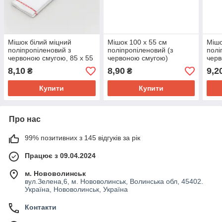
Мішок білий міцний
Мішок 100 х 55 см
Мішо
поліпропіленовий з
поліпропіленовий (з
полі
червоною смугою, 85 х 55
червоною смугою)
черв
см
зерн
8,10
8,90
9,2
₴
₴
Купити
Купити
Про нас
99% позитивних з 145 відгуків за рік
Працює з 09.04.2024
м. Нововолинськ
вул.Зелена,6, м. Нововолинськ, Волинська обл, 45402.
Україна, Нововолинськ, Україна
Контакти