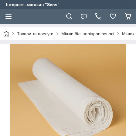
Інтернет -магазин "Sens"
Товари та послуги
Мішки білі поліпропіленові
Мішок 