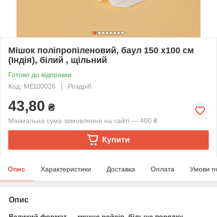
Мішок поліпропіленовий, баул 150 х100 см
(Індія), білий , щільний
Готово до відправки
Код: МЕШ0026
Роздріб
43,80
₴
Мінімальна сума замовлення на сайті — 400 ₴
Купити
Опис
Характеристики
Доставка
Оплата
Умови п
Опис
Великий формат — менше рейсів, більше порядку