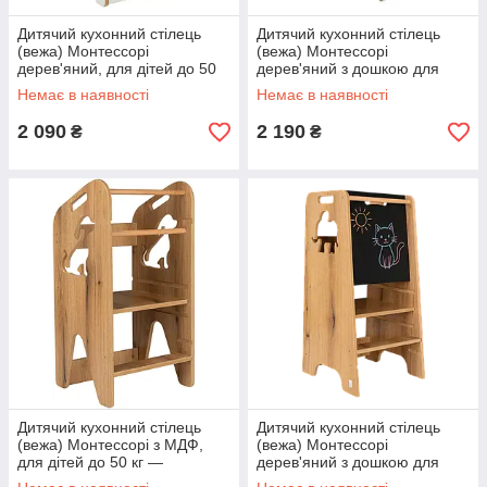
Дитячий кухонний стілець
Дитячий кухонний стілець
(вежа) Монтессорі
(вежа) Монтессорі
дерев'яний, для дітей до 50
дерев'яний з дошкою для
кг — безпечний кухонний
малювання крейдою, для
Немає в наявності
Немає в наявності
помічник, Білий (Польща)
дітей до 50 кг, Білий
(Польща)
2 090
2 190
₴
₴
Дитячий кухонний стілець
Дитячий кухонний стілець
(вежа) Монтессорі з МДФ,
(вежа) Монтессорі
для дітей до 50 кг —
дерев'яний з дошкою для
безпечний кухонний
малюваня крейдою, для