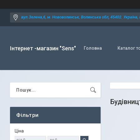
вул.Зелена,6, м. Нововолинськ, Волинська обл, 45402. Україна,
Інтернет -магазин "Sens"
Головна
Каталог т
Будівниц
Фільтри
Ціна