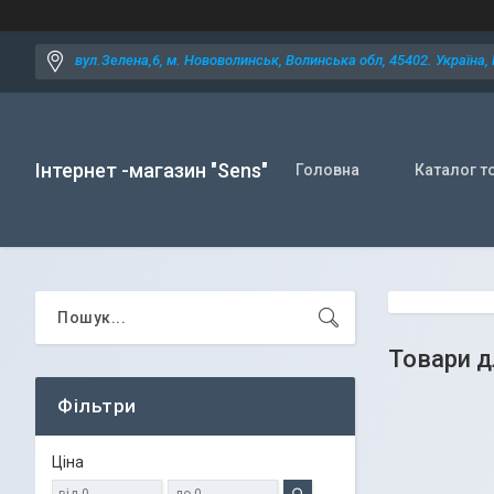
вул.Зелена,6, м. Нововолинськ, Волинська обл, 45402. Україна,
Інтернет -магазин "Sens"
Головна
Каталог т
Товари д
Фільтри
Ціна