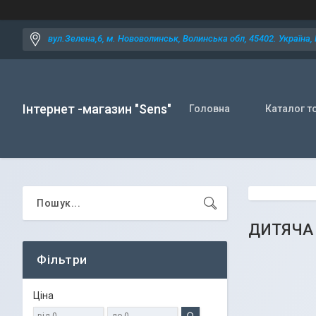
вул.Зелена,6, м. Нововолинськ, Волинська обл, 45402. Україна,
Інтернет -магазин "Sens"
Головна
Каталог т
ДИТЯЧА
Фільтри
Ціна