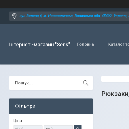
вул.Зелена,6, м. Нововолинськ, Волинська обл, 45402. Україна,
Інтернет -магазин "Sens"
Головна
Каталог т
Рюкзаки
Фільтри
Ціна