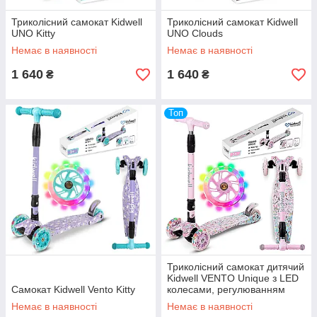
Триколісний самокат Kidwell
Триколісний самокат Kidwell
UNO Kitty
UNO Clouds
Немає в наявності
Немає в наявності
1 640
1 640
₴
₴
Топ
Триколісний самокат дитячий
Kidwell VENTO Unique з LED
Самокат Kidwell Vento Kitty
колесами, регулюванням
керма та складною
Немає в наявності
Немає в наявності
системою, від 3 років до 50 кг