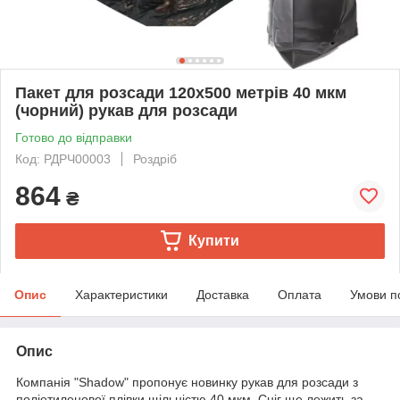
Пакет для розсади 120х500 метрів 40 мкм
(чорний) рукав для розсади
Готово до відправки
Код: РДРЧ00003
Роздріб
864
₴
Купити
Опис
Характеристики
Доставка
Оплата
Умови п
Опис
Компанія "Shadow" пропонує новинку рукав для розсади з
поліетиленової плівки щільністю 40 мкм. Сніг ще лежить за