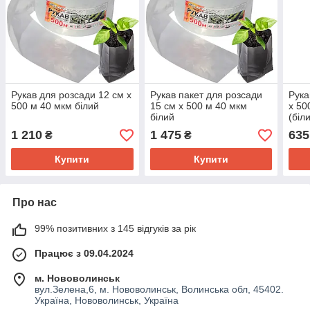
Рукав для розсади 12 см х
Рукав пакет для розсади
Рука
500 м 40 мкм білий
15 см х 500 м 40 мкм
х 50
білий
(біл
1 210
1 475
635
₴
₴
Купити
Купити
Про нас
99% позитивних з 145 відгуків за рік
Працює з 09.04.2024
м. Нововолинськ
вул.Зелена,6, м. Нововолинськ, Волинська обл, 45402.
Україна, Нововолинськ, Україна