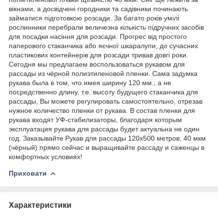
вікнами, а досвідчені городники та садівники починають
займатися підготовкою розсади. За багато років умілі
рослинники перебрали величезна кількість підручних засобів
для посадки насіння для розсади. Прогрес від простого
паперового стаканчика або яєчної шкаралупи, до сучасних
пластикових контейнерів для розсади тривав довгі роки.
Сегодня мы предлагаем воспользоваться рукавом для
рассады из чёрной полиэтиленовой пленки. Сама задумка
рукава была в том, что имея ширину 120 мм., а не
посредственно длину, т.е. высоту будущего стаканчика для
рассады, Вы можете регулировать самостоятельно, отрезав
нужное количество пленки от рукава. В состав пленки для
рукава входят УФ-стабилизаторы, благодаря которым
эксплуатация рукава для рассады будет актуальна не один
год. Заказывайте Рукав для рассады 120х500 метров, 40 мкм
(чёрный) прямо сейчас и выращивайте рассаду и саженцы в
комфортных условиях!
Приховати
Характеристики