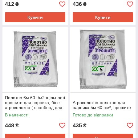
412
436
₴
₴
Купити
Купити
Полотно 6м 60 г/м2 щільності
прошите для парника, біле
Агроволокно-полотно для
агроволокно ( спанбонд для
парника 5м 60 г/м², прошите
парника)
В наявності
Готово до відправки
448
435
₴
₴