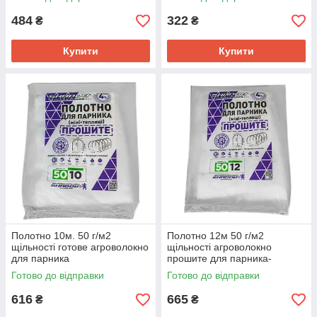
484
322
₴
₴
Купити
Купити
Полотно 10м. 50 г/м2
Полотно 12м 50 г/м2
щільності готове агроволокно
щільності агроволокно
для парника
прошите для парника-
теплиці
Готово до відправки
Готово до відправки
616
665
₴
₴