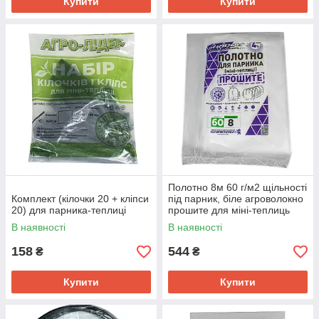
Купити
Купити
Полотно 8м 60 г/м2 щільності
Комплект (кілочки 20 + кліпси
під парник, біле агроволокно
20) для парника-теплиці
прошите для міні-теплиць
В наявності
В наявності
158
544
₴
₴
Купити
Купити