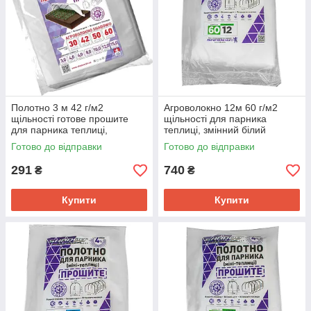
Полотно 3 м 42 г/м2
Агроволокно 12м 60 г/м2
щільності готове прошите
щільності для парника
для парника теплиці,
теплиці, змінний білий
агроволокно
прошитий спанбонд
Готово до відправки
Готово до відправки
291
740
₴
₴
Купити
Купити