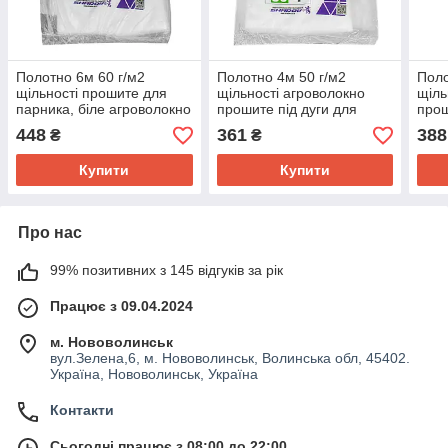
Полотно 6м 60 г/м2
Полотно 4м 50 г/м2
Поло
щільності прошите для
щільності агроволокно
щіль
парника, біле агроволокно
прошите під дуги для
прош
( спанбонд для парника)
парника
448
361
388
₴
₴
Купити
Купити
Про нас
99% позитивних з 145 відгуків за рік
Працює з 09.04.2024
м. Нововолинськ
вул.Зелена,6, м. Нововолинськ, Волинська обл, 45402.
Україна, Нововолинськ, Україна
Контакти
Сьогодні працює з 08:00 до 22:00