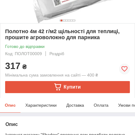
Полотно 4м 42 г/м2 щільності для теплиці,
прошите агроволокно для парника
Готово до відправки
Код: ПОЛОТ00009
Роздріб
317
₴
Мінімальна сума замовлення на сайті — 400 ₴
Купити
Опис
Характеристики
Доставка
Оплата
Умови п
Опис
Інтернет магазин "Shadow" пропонує вам придбати полотно