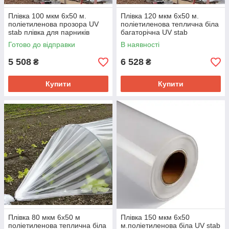
Плівка 100 мкм 6х50 м.
Плівка 120 мкм 6х50 м.
поліетиленова прозора UV
поліетиленова теплична біла
stab плівка для парників
багаторічна UV stab
Готово до відправки
В наявності
5 508
6 528
₴
₴
Купити
Купити
Плівка 80 мкм 6х50 м
Плівка 150 мкм 6х50
поліетиленова теплична біла
м.поліетиленова біла UV stab