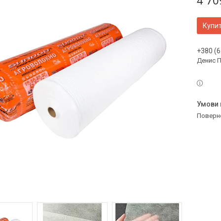
4 70
Купи
+380 (6
Денис 
поверн