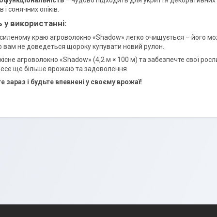
офункціональність
– чудово підходить для укриття декоративних р
в і сонячних опіків.
ь у використанні:
силеному краю агроволокно «Shadow» легко очищується – його мож
о вам не доведеться щороку купувати новий рулон.
існе агроволокно «Shadow» (4,2 м × 100 м) та забезпечте свої росл
несе ще більше врожаю та задоволення.
 зараз і будьте впевнені у своєму врожаї!