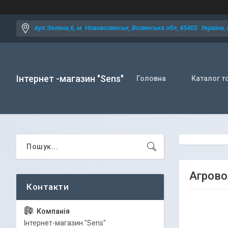
вул.Зелена,6, м. Нововолинськ, Волинська обл, 45402. Україна,
Інтернет -магазин "Sens"
Головна
Каталог т
Агровол
Iнтернет-магазин "Sens"