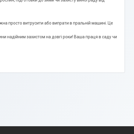
ослин, підготовки до зими чи захисту винограду від
на просто витрусити або випрати в пральній машині. Це
ини надійним захистом на довгі роки! Ваша праця в саду чи