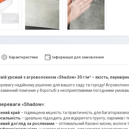
Характеристики
Інформація для замовлення
свій урожай з агроволокном «Shadow» 30 г/м² – якість, перевіре
еревагу надійному рішенню для вашого саду та городу! Агроволокно
езамінний помічник у боротьбі з несприятливими погодними умовам
переваги «Shadow»:
ений край
– підвищена міцність та практичність для багаторазово
рсальність
– ідеально підходить для відкритого ґрунту, парників і 
ивий догляд за рослинами
– оптимальний баланс кисню, вологи та