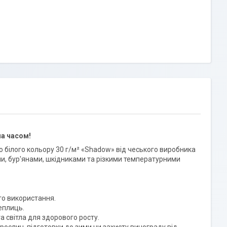
на часом!
 білого кольору 30 г/м² «Shadow» від чеського виробника
и, бур'янами, шкідниками та різкими температурними
го використання.
теплиць.
 світла для здорового росту.