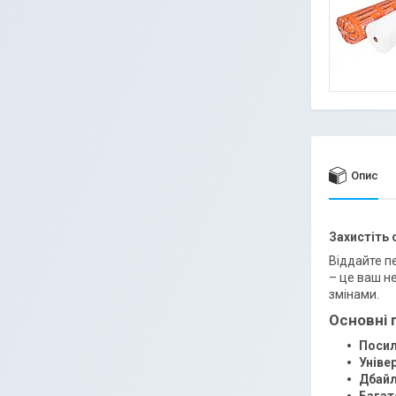
Опис
Захистіть 
Віддайте п
– це ваш н
змінами.
Основні 
Посил
Уніве
Дбайл