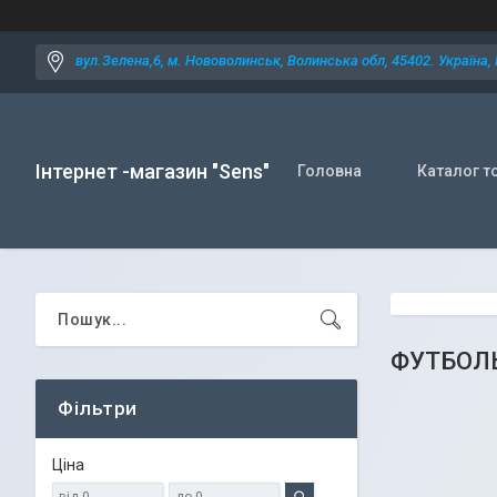
вул.Зелена,6, м. Нововолинськ, Волинська обл, 45402. Україна,
Інтернет -магазин "Sens"
Головна
Каталог т
ФУТБОЛЬ
Фільтри
Ціна