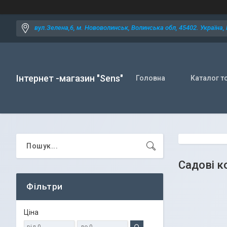
вул.Зелена,6, м. Нововолинськ, Волинська обл, 45402. Україна,
Інтернет -магазин "Sens"
Головна
Каталог т
Садові к
Фільтри
Ціна