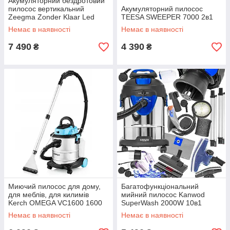
Акумуляторний бездротовий
пилосос вертикальний
Акумуляторний пилосос
Zeegma Zonder Klaar Led
TEESA SWEEPER 7000 2в1
пилосос без шнура
Немає в наявності
Немає в наявності
7 490
4 390
₴
₴
Миючий пилосос для дому,
Багатофункціональний
для меблів, для килимів
мийний пилосос Kanwod
Kerch OMEGA VC1600 1600
SuperWash 2000W 10в1
Вт, пилосос для дивана
Немає в наявності
Немає в наявності