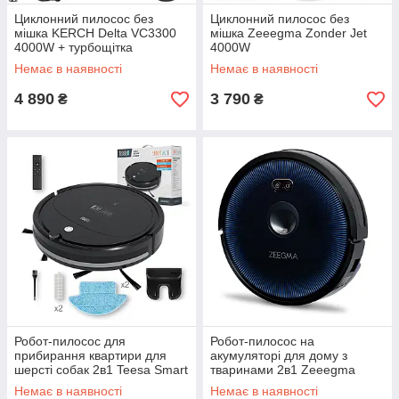
Циклонний пилосос без
Циклонний пилосос без
мішка KERCH Delta VC3300
мішка Zeeegma Zonder Jet
4000W + турбощітка
4000W
Немає в наявності
Немає в наявності
4 890
3 790
₴
₴
Робот-пилосос для
Робот-пилосос на
прибирання квартири для
акумуляторі для дому з
шерсті собак 2в1 Teesa Smart
тваринами 2в1 Zeeegma
VAC 2
Zonder Robo Vision
Немає в наявності
Немає в наявності