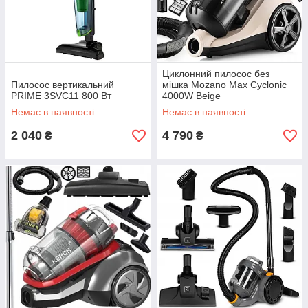
Циклонний пилосос без
Пилосос вертикальний
мішка Mozano Max Cyclonic
PRIME 3SVC11 800 Вт
4000W Beige
Немає в наявності
Немає в наявності
2 040
4 790
₴
₴