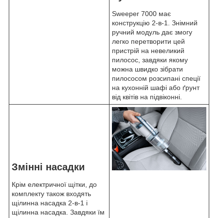
Sweeper 7000 має
конструкцію 2-в-1. Знімний
ручний модуль дає змогу
легко перетворити цей
пристрій на невеликий
пилосос, завдяки якому
можна швидко зібрати
пилососом розсипані спеції
на кухонній шафі або ґрунт
від квітів на підвіконні.
Змінні насадки
Крім електричної щітки, до
комплекту також входять
щілинна насадка 2-в-1 і
щілинна насадка. Завдяки їм