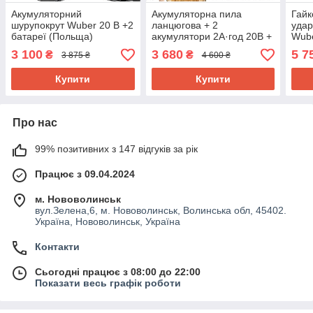
Акумуляторний
Акумуляторна пила
Гайк
шурупокрут Wuber 20 В +2
ланцюгова + 2
удар
батареї (Польща)
акумулятори 2А·год 20В +
Wub
2 шини Wuber (Польща)
3 100
3 680
5 7
₴
₴
3 875 ₴
4 600 ₴
Купити
Купити
Про нас
99% позитивних з 147 відгуків за рік
Працює з 09.04.2024
м. Нововолинськ
вул.Зелена,6, м. Нововолинськ, Волинська обл, 45402.
Україна, Нововолинськ, Україна
Контакти
Сьогодні працює з 08:00 до 22:00
Показати весь графік роботи