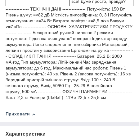
все! Дуже просто, правда?
--------------- ТЕХНІЧНІ ДАНІ --------------- Потужність: 150 Вт
Рівень шуму: =<82 дБ Місткість пилозбірника: 0, 3 l Потужність
всмоктування: >=24 Вт Витрата повітря: >=8,5 л/хв Вакуум:
>=7 кПа --------------- ОСНОВНІ ХАРАКТЕРИСТИКИ ПРОДУКТУ
------- --- ----- Бездротовий ручний пилосос 2 режими
потужності Підсвітка очищуваної поверхні Індикатор заряду
акумулятора Легке спорожнення пилозбірника Маневровий,
легкий і простий у використанні Ергономічна ручка ------------- -
- СКЛАДНИК ПІТАННЯ --------------- Батарея: 25,2 В; 2000
мА·год Тип акумулятора: Літій-іонний Час заряджання
акумулятора: до 6 год. Максимальний час роботи: Рівень 1
(низька потужність): 40 хв. Рівень 2 (висока потужність): 16 хв
Зарядний пристрій змінного струму: Вхід: 100 ~ 240 В
змінного струму; Вихід 50/60 Гц : 25-29 В постійного
струму; 500 мА --------------- ФІЗИЧНІ ПАРАМЕТРИ ---------------
Вага: 2,3 кг Розміри (ШxВxГ): 119 x 22,5 x 25,5 см
Приховати
Характеристики