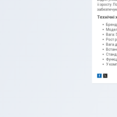
її зросту. 
забезпечуют
Технічні
Бренд:
Модель
Вага: 5
Рост р
Вага д
Встан
Станда
Функці
У комп