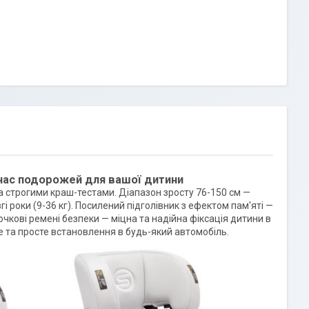
д час подорожей для вашої дитини
а строгими краш-тестами. Діапазон зросту 76-150 см —
 роки (9-36 кг). Посилений підголівник з ефектом пам'яті —
точкові ремені безпеки — міцна та надійна фіксація дитини в
 та просте встановлення в будь-який автомобіль.