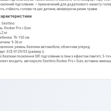
Посилений підголівник — призначений для додаткового захисту голов
ь стійкість голови та шиї дитини, мінімізуючи ризик травм.
 характеристики
 Sesttino
: Rocker Pro i-Size
,2 кг.
ебенка: 76-150 см.
итини: 9-36 кг.
овлення: ремінь безпеки автомобіля, обличчям уперед
рт: ECE R129/03 (размер i)
ї безпеки посилення SIP, підголівник із піни з ефектом пам'яті, 5-то
лект входить: автокрісло Sesttino Rocker Pro i-Size, вставка-змен