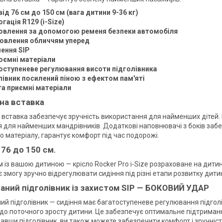
від 76 см до 150 см (вага дитини 9-36 кг)
гація R129 (i-Size)
овлення за допомогою ременя безпеки автомобіля
овлення обличчям уперед
ення SIP
оємні матеріали
оступеневе регулювання висоти підголівника
лівник посилений піною з ефектом пам'яті
 та приємні матеріали
на вставка
 вставка забезпечує зручність використання для найменших дітей
 для найменших мандрівників. Додаткові наповнювачі з боків заб
о матеріалу, гарантує комфорт під час подорожі.
 76 до 150 см.
 із вашою дитиною — крісло Rocker Pro i-Size розраховане на дитин
 змогу зручно відрегулювати сидіння під різні етапи розвитку дити
аний підголівник із захистом SIP — БОКОВИЙ УДАР
ий підголівник — сидіння має багатоступеневе регулювання підгол
 до поточного зросту дитини. Це забезпечує оптимальне підтриманн
авши підголівник, ви також можете забезпечити комфорт і зручніст