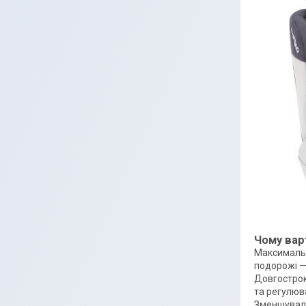
Чому вар
Максимальна
подорожі — 
Довгострок
та регулюв
Зменшуваль