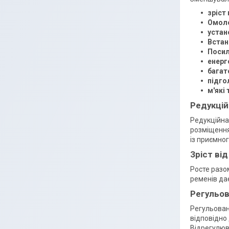
зріст 
Омоло
устан
Встан
Посил
енерг
багат
підго
м'які
Редукцій
Редукційна
розміщення
із приємног
Зріст від
Росте разом
ременів дає
Регульов
Регульован
відповідно
Відрегулюв