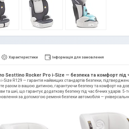
Характеристики
Інформація для замовлення
ло Sesttino Rocker Pro i-Size — безпека та комфорт пі
 i-Size R129 — гарантія найвищих стандартів безпеки, підтверджен
те разом із вашою дитиною, гарантуючи безпеку та комфорт на довгі
ви та шиї, що гарантує додаткову безпеку під час бічних ударів. 5-
тановлення за допомогою ременя безпеки автомобіля — універсальне