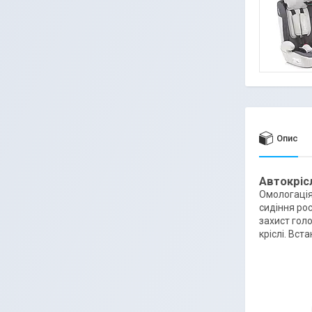
Опис
Автокріс
Омологація
сидіння рос
захист голо
кріслі. Вс