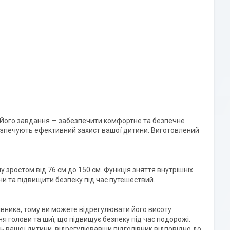
. Його завдання — забезпечити комфортне та безпечне
езпечують ефективний захист вашої дитини. Виготовлений
у зростом від 76 см до 150 см. Функція зняття внутрішніх
ни та підвищити безпеку під час путешествий.
івника, тому ви можете відрегулювати його висоту
я голови та шиї, що підвищує безпеку під час подорожі.
ь вашої дитини, відрегулювавши підголівник відповідно до