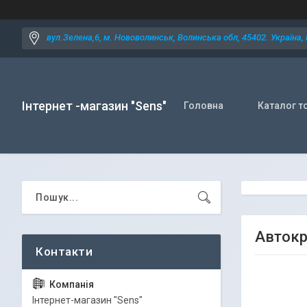
вул.Зелена,6, м. Нововолинськ, Волинська обл, 45402. Україна,
Інтернет -магазин "Sens"
Головна
Каталог т
Автокре
Iнтернет-магазин "Sens"