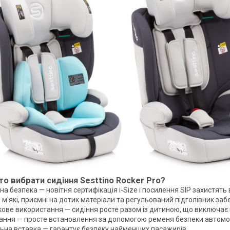
то вибрати сидіння Sesttino Rocker Pro?
 безпека — новітня сертифікація i-Size і посилення SIP захистять 
м'які, приємні на дотик матеріали та регульований підголівник заб
ове використання — сидіння росте разом із дитиною, що виключає 
ання — просте встановлення за допомогою ременя безпеки автомобі
на вставка — гарантує безпеку найменших пасажирів.