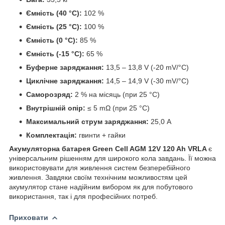
Ємність (40 °C):
102 %
Ємність (25 °C):
100 %
Ємність (0 °C):
85 %
Ємність (-15 °C):
65 %
Буферне заряджання:
13,5 – 13,8 V (-20 mV/°C)
Циклічне заряджання:
14,5 – 14,9 V (-30 mV/°C)
Саморозряд:
2 % на місяць (при 25 °C)
Внутрішній опір:
≤ 5 mΩ (при 25 °C)
Максимальний струм заряджання:
25,0 A
Комплектація:
гвинти + гайки
Акумуляторна батарея Green Cell AGM 12V 120 Ah VRLA
є
універсальним рішенням для широкого кола завдань. Її можна
використовувати для живлення систем безперебійного
живлення. Завдяки своїм технічним можливостям цей
акумулятор стане надійним вибором як для побутового
використання, так і для професійних потреб.
Приховати