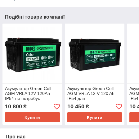
Подібні товари компанії
Акумулятор Green Cell
Акумулятор Green Cell
Акум
AGM VRLA 12V 120Ah
AGM VRLA 12 V 120 Ah
AGM
IP54 не потребує
IP54 для
IP54
облуговування (термін
фотоелектричних систем,
та я
10 800
10 450
10 
₴
₴
служби - 5 років)
яхт, човнів, сонячних
панелей
Купити
Купити
Про нас