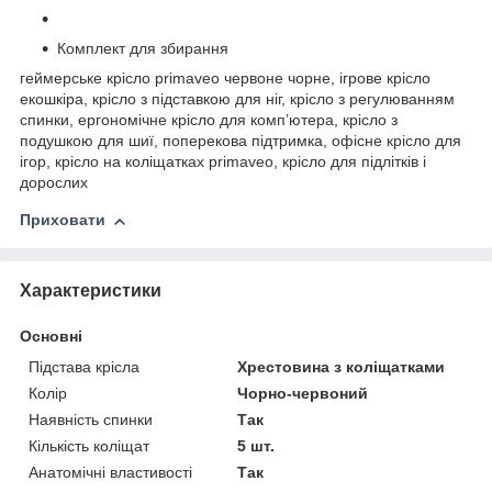
Комплект для збирання
геймерське крісло primaveo червоне чорне, ігрове крісло
екошкіра, крісло з підставкою для ніг, крісло з регулюванням
спинки, ергономічне крісло для комп’ютера, крісло з
подушкою для шиї, поперекова підтримка, офісне крісло для
ігор, крісло на коліщатках primaveo, крісло для підлітків і
дорослих
Приховати
Характеристики
Основні
Підстава крісла
Хрестовина з коліщатками
Колір
Чорно-червоний
Наявність спинки
Так
Кількість коліщат
5 шт.
Анатомічні властивості
Так