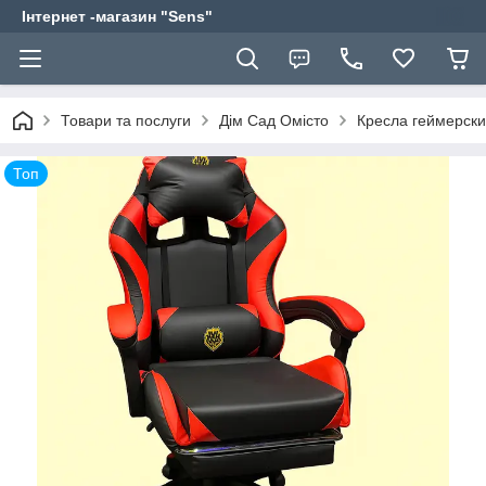
Інтернет -магазин "Sens"
Товари та послуги
Дім Сад Омісто
Кресла геймерск
Топ