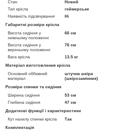
Стан
Новий
Тип крісла
геймерське
Наявність підсвічування
Ні
Габаритні розміри крісла
Висота сидіння у
66 см
нижньому положенні
Висота сидіння у
76 см
верхньому положенні
Вага крісла
13.5 кг
Матеріал виготовлення крісла
Основний оббивний
штучна шкіра
матеріал
(шкірозамінник)
Розміри спинки та сидіння
Ширина сидіння
53 см
Глибина сидіння
47 см
Додаткові функції і характеристики
Кут нахилу спинки крісла
Так
Комплектація