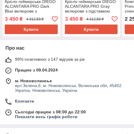
Крісло геймерське DIEGO
Крісло геймерське DIEGO
Комп
ALCANTARA PRO Dark
ALCANTARA PRO Gray
Prim
Blue велюрове з
велюрове з підставкою
спин
підставкою для ніг,
для ніг, подушками та
офіс
3 450
3 450
2 2
₴
₴
4 312,50 ₴
4 312,50 ₴
подушками та
регульованою спинкою,
Чор
регульованою спинкою,
сіре
Купити
Купити
темно-синє
Про нас
99% позитивних з 147 відгуків за рік
Працює з 09.04.2024
м. Нововолинськ
вул.Зелена,6, м. Нововолинськ, Волинська обл, 45402.
Україна, Нововолинськ, Україна
Контакти
Сьогодні працює з 08:00 до 22:00
Показати весь графік роботи