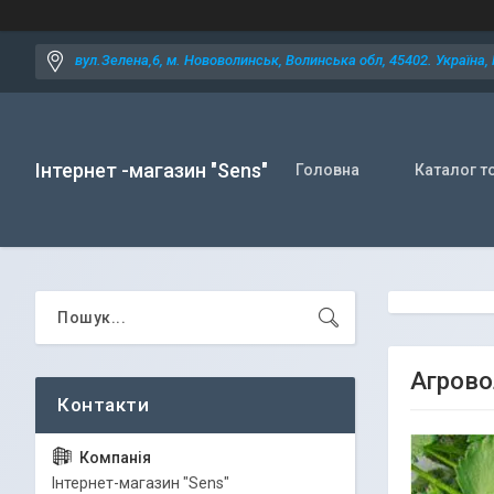
вул.Зелена,6, м. Нововолинськ, Волинська обл, 45402. Україна,
Інтернет -магазин "Sens"
Головна
Каталог т
Агрово
Iнтернет-магазин "Sens"