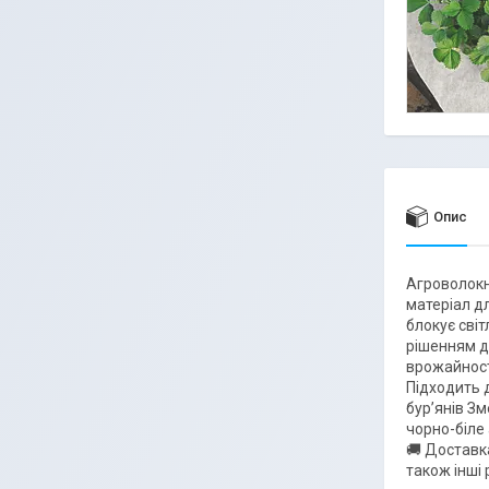
Опис
Агроволокн
матеріал дл
блокує сві
рішенням д
врожайності
Підходить 
бур’янів З
чорно-біле
🚚 Доставка
також інші