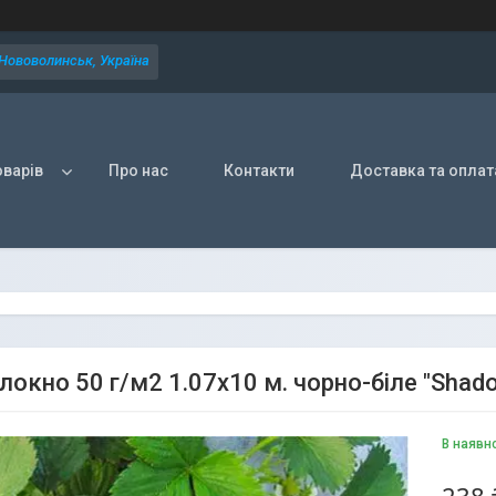
 Нововолинськ, Україна
оварів
Про нас
Контакти
Доставка та оплат
локно 50 г/м2 1.07х10 м. чорно-біле "Shad
В наявн