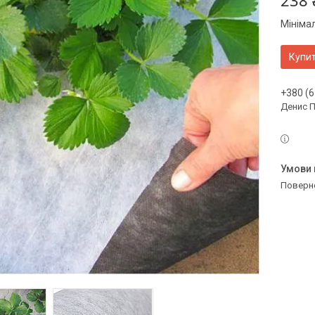
238 
Мініма
Купи
+380 (6
Денис 
поверн