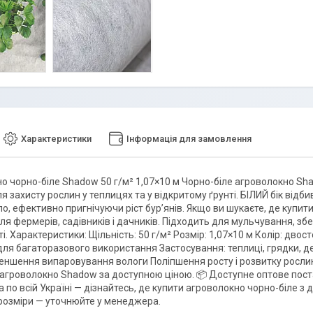
Характеристики
Інформація для замовлення
о чорно-біле Shadow 50 г/м² 1,07×10 м Чорно-біле агроволокно Sh
я захисту рослин у теплицях та у відкритому ґрунті. БІЛИЙ бік відб
тло, ефективно пригнічуючи ріст бур’янів. Якщо ви шукаєте, де куп
ля фермерів, садівників і дачників. Підходить для мульчування, зб
. Характеристики: Щільність: 50 г/м² Розмір: 1,07×10 м Колір: дво
для багаторазового використання Застосування: теплиці, грядки, д
меншення випаровування вологи Поліпшення росту і розвитку рослин
 агроволокно Shadow за доступною ціною. 📦 Доступне оптове поста
 по всій Україні — дізнайтесь, де купити агроволокно чорно-біле з
 розміри — уточнюйте у менеджера.