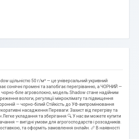
adow щільністю 50 г/м² — це універсальний укривний
иває сонячні промені та запобігає перегріванню, а ЧОРНИЙ —
ити чорно-біле агроволокно, модель Shadow стане надійним
ереження вологи, регуляції мікроклімату та підвищення
сторонній — чорно-білий Стійкість до УФ-випромінювання
екоративні насадження Переваги: Захист від перегріву та
 Легке укладання та зберігання 🔍 У нас ви можете купити
чання — вигідні умови для агрогосподарств і розсадників.
 доставкою, та оформіть замовлення онлайн. 📏 В наявності