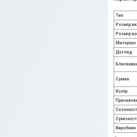
Тип
Розмір в
Розмір к
Матеріал
Догляд
Блискавк
Сумка
Колір
Призначе
Сезонніс
Сумісніст
Виробник