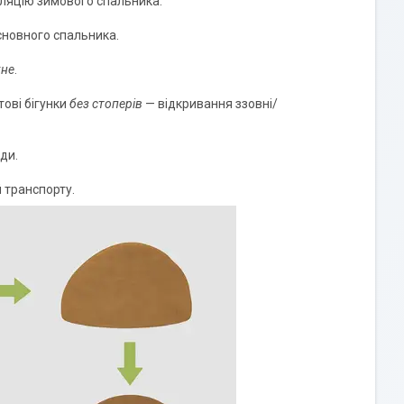
оляцію зимового спальника.
новного спальника.
хне
.
тові бігунки
без стоперів
— відкривання ззовні/
ди.
 транспорту.