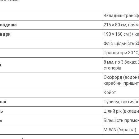
Вкладиш-трансф
кладиша
215 × 80 см, пря
овдри
190 × 160 см (+ 
Фліс, щільність
2
Прання при 30 °C
8 мм, по 3 боках;
а
стоперів
Оксфорд (водоне
карабіни; приши
Койот
ння
Туризм, тактичні
ть
Цілий рік (вклад
ь
Більшість прямо
M-WIN (Україна)