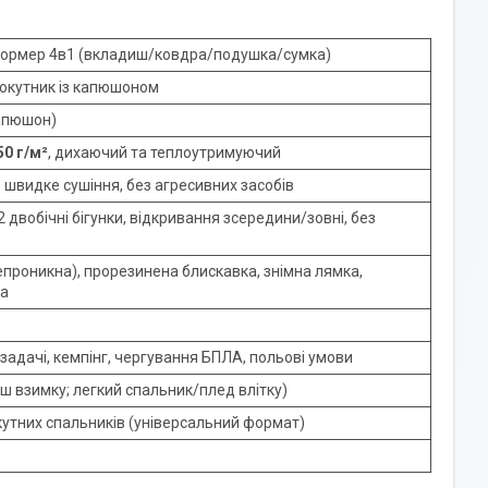
ормер 4в1 (вкладиш/ковдра/подушка/сумка)
мокутник із капюшоном
капюшон)
50 г/м²
, дихаючий та теплоутримуючий
, швидке сушіння, без агресивних засобів
 2 двобічні бігунки, відкривання зсередини/зовні, без
проникна), прорезинена блискавка, знімна лямка,
та
 задачі, кемпінг, чергування БПЛА, польові умови
иш взимку; легкий спальник/плед влітку)
кутних спальників (універсальний формат)