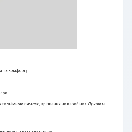
а та комфорту.
пора.
 та знімною лямкою; кріплення на карабінах.
Пришита