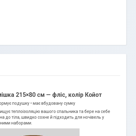
ішка 215×80 см — фліс, колір Койот
ормує подушку • має вбудовану сумку
вищує теплоізоляцію вашого спальника та бере на себе
 до тіла, швидко сохне й підходить для ночівель у
чними наборами.