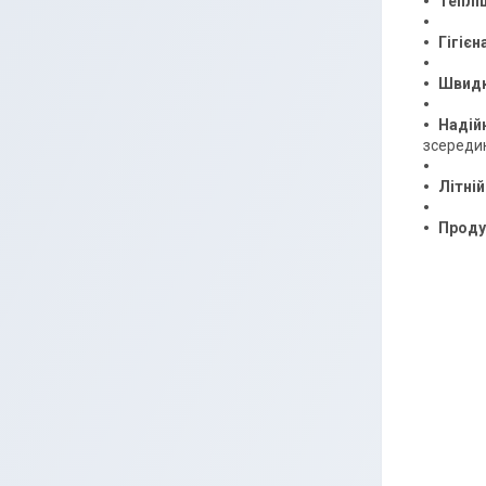
Тепліш
Гігієн
Швидк
Надійн
зсередин
Літні
Проду