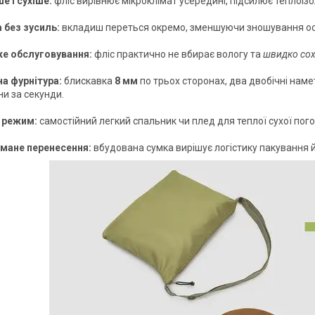
е і сухіше:
фліс вирівнює мікроклімат усередині, підсилює теплоіз
а без зусиль:
вкладиш переться окремо, зменшуючи зношування ос
е обслуговування:
фліс практично не вбирає вологу та
швидко со
а фурнітура:
блискавка
8 мм
по трьох сторонах, два двобічні наме
и за секунди.
й режим:
самостійний легкий спальник чи плед для теплої сухої пого
мане перенесення:
вбудована сумка вирішує логістику пакування й