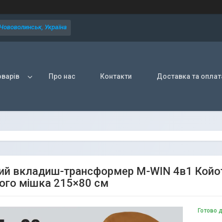
 Нововолинськ, Україна
оварів
Про нас
Контакти
Доставка та оплат
ий вкладиш-трансформер M-WIN 4в1 Койот
ого мішка 215×80 см
Готово 