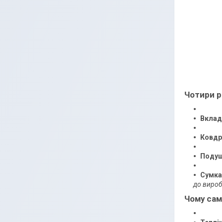
Чотири р
Вклад
Ковдр
Поду
Сумка
до вироб
Чому сам