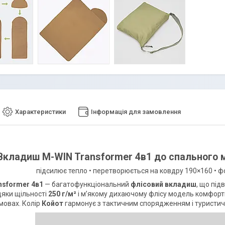
Характеристики
Інформація для замовлення
Вкладиш M-WIN Transformer 4в1 до спального м
підсилює тепло • перетворюється на ковдру 190×160 • ф
nsformer 4в1
— багатофункціональний
флісовий вкладиш
, що під
вдяки щільності
250 г/м²
і м’якому дихаючому флісу модель комфортна
мовах. Колір
Койот
гармонує з тактичним спорядженням і туристи