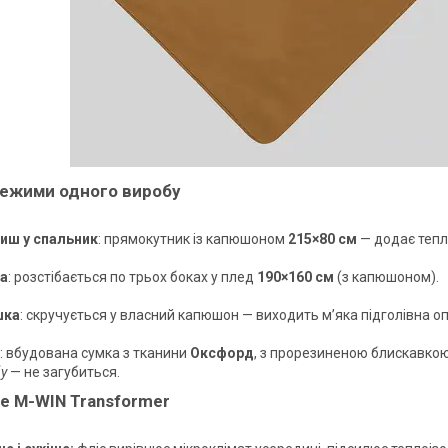
ежими одного виробу
иш у спальник
: прямокутник із капюшоном
215×80 см
— додає тепл
а
: розстібається по трьох боках у плед
190×160 см
(з капюшоном).
шка
: скручується у власний капюшон — виходить м’яка підголівна о
: вбудована сумка з тканини
Оксфорд
, з прорезиненою блискавкою
у
— не загубиться.
е M-WIN Transformer