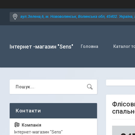
вул.Зелена,6, м. Нововолинськ, Волинська обл, 45402. Україна,
Інтернет -магазин "Sens"
Головна
Каталог т
Флісов
спальн
Iнтернет-магазин "Sens"