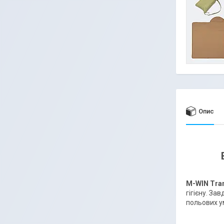
Опис
M-WIN Tra
гігієну. За
польових у