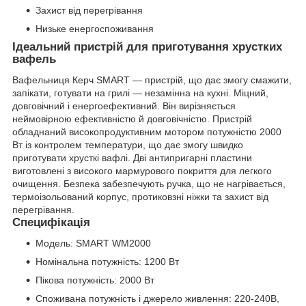
Захист від перегрівання
Низьке енергоспоживання
Ідеальний пристрій для приготування хрустких
вафель
Вафельниця Керч SMART — пристрій, що дає змогу смажити,
запікати, готувати на грилі — незамінна на кухні. Міцний,
довговічний і енергоефективний. Він вирізняється
неймовірною ефективністю й довговічністю. Пристрій
обладнаний високопродуктивним мотором потужністю 2000
Вт із контролем температури, що дає змогу швидко
приготувати хрусткі вафлі. Дві антипригарні пластини
виготовлені з високого мармурового покриття для легкого
очищення. Безпека забезпечують ручка, що не нагрівається,
термоізольований корпус, протиковзні ніжки та захист від
перегрівання.
Специфікація
Модель: SMART WM2000
Номінальна потужність: 1200 Вт
Пікова потужність: 2000 Вт
Споживана потужність і джерело живлення: 220-240В,