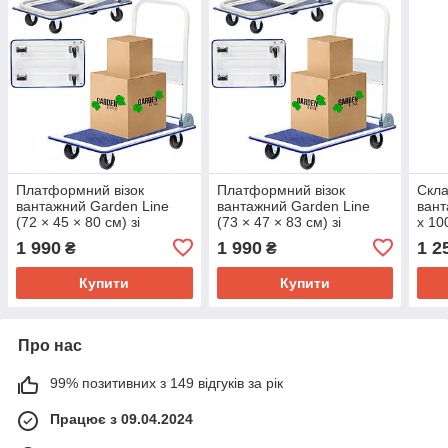
Платформний візок
Платформний візок
Скла
вантажний Garden Line
вантажний Garden Line
вант
(72 × 45 × 80 см) зі
(73 × 47 × 83 см) зі
x 100 см
складною ручкою |
складною ручкою |
вант
1 990
1 990
1 2
₴
₴
вантажопідйомність - 150
вантажопідйомність - 150
кг (Польща)
кг (Польща)
Купити
Купити
Про нас
99% позитивних з 149 відгуків за рік
Працює з 09.04.2024