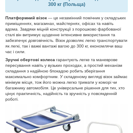
300 кг (Польща)
Платформний візок
— це незамінний помічник у складських
приміщеннях, магазинах, майстернях, офісах та навіть
вдома. Завдяки міцній конструкції з порошково фарбованої
сталі він витримує щоденне інтенсивне використання та
забезпечує довговічність. Візок дозволяє легко транспортувати
як легкі, так і важкі вантажі вагою до 300 кг, економлячи ваш
час і сили.
Зручні обертові колеса
гарантують легке та маневрове
пересування навіть у вузьких проходах, а простий механізм
складання з надійною блокадою робить зберігання
максимально комфортним. У складеному вигляді візок займає
мінімум місця, тож його можна легко тримати у коморі чи
багажнику автомобіля. Це універсальне рішення для тих, хто
цінує практичність, надійність та зручність у повсякденній
роботі
.