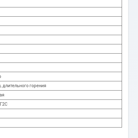
р
, длительного горения
ая
9Г2С