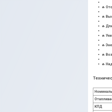
🔥
Ото
🔥
Вы
🔥
Дли
🔥
Уни
🔥
Эне
🔥
Во
🔥
На
Техничес
Номиналь
Отаплива
КПД