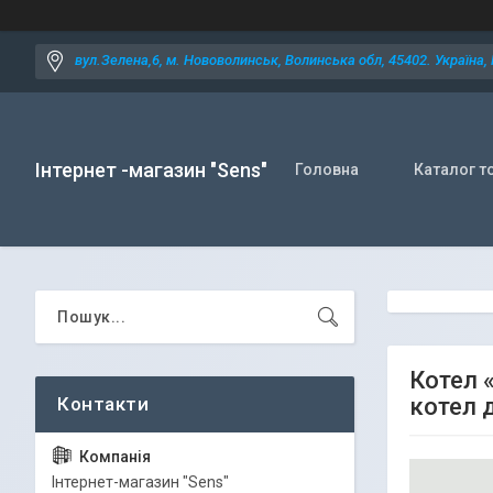
вул.Зелена,6, м. Нововолинськ, Волинська обл, 45402. Україна,
Інтернет -магазин "Sens"
Головна
Каталог т
Котел 
котел 
Iнтернет-магазин "Sens"