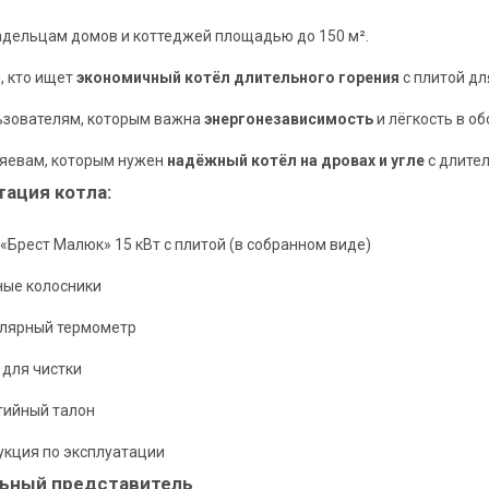
адельцам домов и коттеджей площадью до 150 м².
, кто ищет
экономичный котёл длительного горения
с плитой дл
ьзователям, которым важна
энергонезависимость
и лёгкость в о
зяевам, которым нужен
надёжный котёл на дровах и угле
с длител
ация котла:
 «Брест Малюк» 15 кВт с плитой (в собранном виде)
ные колосники
лярный термометр
 для чистки
тийный талон
укция по эксплуатации
ьный представитель