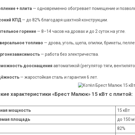
пление + плита
— одновременно обогревает помещение и позволя
сокий КПД
— до 82% благодаря шахтной конструкции.
тельное горение
— 8–14 часов на дровах и до 2 суток на угле.
версальное топливо
— дрова, уголь, щепа, опилки, брикеты, пелле
ргонезависимость
— работа без электричества.
зможность дооснащения
автоматикой (регулятор тяги, вентилято
дёжность
— жаростойкая сталь и гарантия 6 лет.
кие характеристики «Брест Малюк» 15 кВт с плитой:
ная мощность
15 кВт
емая площадь
до 150 м
82%