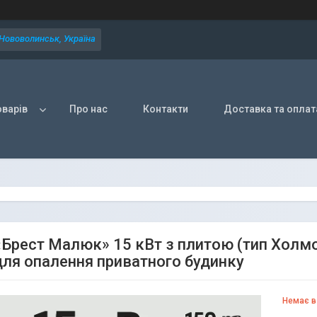
 Нововолинськ, Україна
оварів
Про нас
Контакти
Доставка та оплат
«Брест Малюк» 15 кВт з плитою (тип Холм
для опалення приватного будинку
Немає в