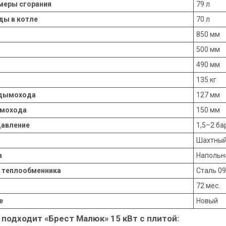
меры сгорания
79 л
ды в котле
70 л
850 мм
500 мм
490 мм
135 кг
 дымохода
127 мм
ымохода
150 мм
давление
1,5–2 ба
Шахтный
а
Напольн
 теплообменника
Сталь 0
72 мес.
е
Новый
 подходит «Брест Малюк» 15 кВт с плитой: