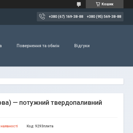
Кошик
+380 (67) 169-38-88
+380 (95) 569-38-88
а
Повернення та обмін
Відгуки
ова) — потужний твердопаливний
 наявності
Код:
9293плита