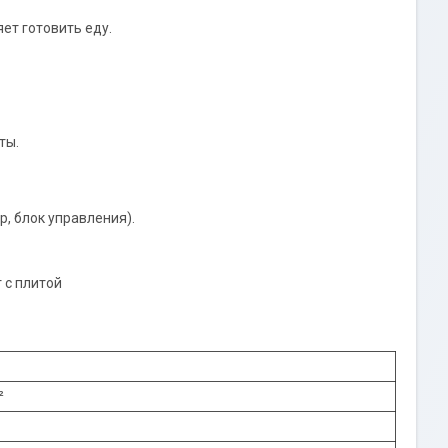
ет готовить еду.
ты.
р, блок управления).
²