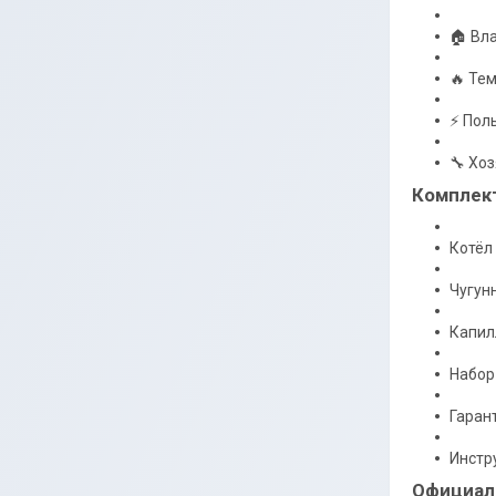
🏠 Вл
🔥 Тем
⚡ Пол
🔧 Хо
Комплект
Котёл
Чугун
Капил
Набор
Гаран
Инстр
Официал