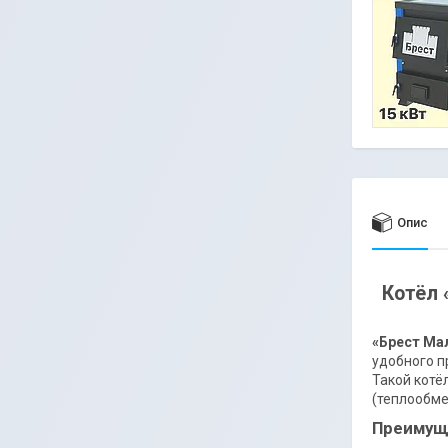
Опис
Котёл 
«Брест Мал
удобного п
Такой котё
(теплообме
Преимуще