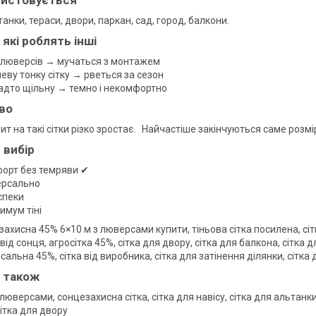
танки, тераси, двори, паркан, сад, город, балкони.
 які роблять інші
 люверсів → мучаться з монтажем
еву тонку сітку → рветься за сезон
адто щільну → темно і некомфортно
во
ит на такі сітки різко зростає. Найчастіше закінчуються саме розм
 вибір
орт без темряви ✔
ерсально
спеки
имум тіні
захисна 45% 6×10 м з люверсами купити, тіньова сітка посилена, сіт
від сонця, агросітка 45%, сітка для двору, сітка для балкона, сітка дл
рсальна 45%, сітка від виробника, сітка для затінення ділянки, сітка
 також
 люверсами, сонцезахисна сітка, сітка для навісу, сітка для альтанки,
ітка для двору