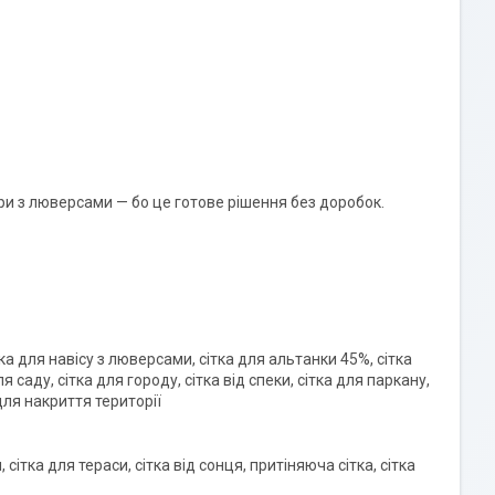
іри з люверсами — бо це готове рішення без доробок.
ка для навісу з люверсами, сітка для альтанки 45%, сітка
я саду, сітка для городу, сітка від спеки, сітка для паркану,
 для накриття території
 сітка для тераси, сітка від сонця, притіняюча сітка, сітка