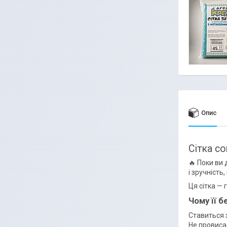
Опис
Сітка с
🔥 Поки ви
і зручність,
Ця сітка —
Чому її 
Ставиться 
Не провисає