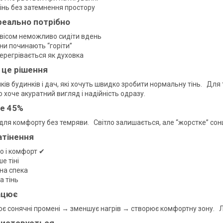
тінь без затемнення простору
реально потрібно
авісом неможливо сидіти вдень
ни починають “горіти”
перегрівається як духовка
 це рішення
ів будинків і дач, які хочуть швидко зробити нормальну тінь. Для 
о хоче акуратний вигляд і надійність одразу.
е 45%
 для комфорту без темряви. Світло залишається, але “жорстке” сонц
затінення
ло і комфорт ✔
е тіні
на спека
а тінь
ацює
іює сонячні промені → зменшує нагрів → створює комфортну зону. Л
ристовується