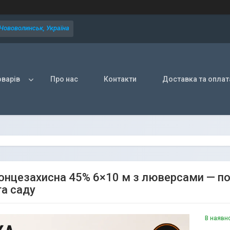
 Нововолинськ, Україна
оварів
Про нас
Контакти
Доставка та оплат
сонцезахисна 45% 6×10 м з люверсами — пос
та саду
В наявн