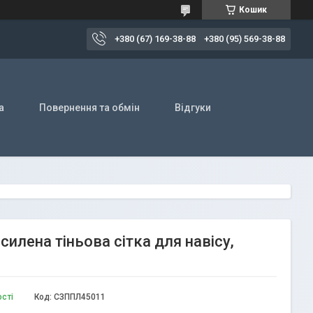
Кошик
+380 (67) 169-38-88
+380 (95) 569-38-88
а
Повернення та обмін
Відгуки
илена тіньова сітка для навісу,
ості
Код:
СЗППЛ45011