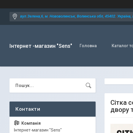
вул.Зелена,6, м. Нововолинськ, Волинська обл, 45402. Україна,
Інтернет -магазин "Sens"
Головна
Каталог т
Сітка 
двору 
Iнтернет-магазин "Sens"