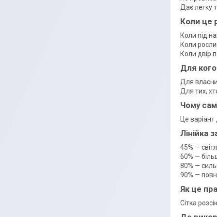
Дає легку 
Коли це 
Коли під н
Коли росли
Коли двір 
Для кого
Для власник
Для тих, хт
Чому сам
Це варіант
Лінійка 
45% — світ
60% — більш
80% — силь
90% — повн
Як це пр
Сітка розс
Де вико