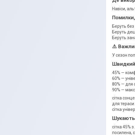
Навіси, аль
Помилки,
Беруть без
Беруть деш
Беруть зан
⚠️ Важли
У сезон поп
Швидкий
45% — комф
60% — унів
80% — для 
90% — макс
сітка сонце
для тераси 
сітка уніве
Шукають
сітка 45% з
посилена, с