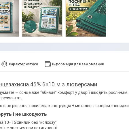
Характеристики
Інформація для замовлення
онцезахисна 45% 6×10 м з люверсами
 думаєте — сонце вже “вбиває” комфорт у дворі і шкодить рослина
 і результат.
 готове рішення: посилена конструкція + металеві люверси = швидки
беруть і не шкодують
за 10–15 хвилин без “колхозу”
 і не рветься при натягуванні