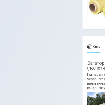
Опис
Багатор
(поліети
Під час виг
червоного 
впливаючи 
конденсату