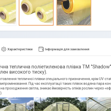
Характеристики
Інформація для замовлення
ічна теплична поліетиленова плівка ТМ "Shadow
лен високого тиску).
отовлення тепличної плівки спеціального призначення, крім UV-ста
випромінювання. Під час експлуатації таких плівок водяна пара кон
на проходження світла, зникає ймовірність опіків рослин через «е
).