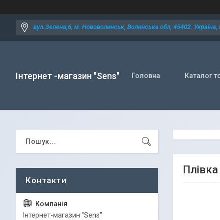
вул.Зелена,6, м. Нововолинськ, Волинська обл, 45402. Україна,
Інтернет -магазин "Sens"
Головна
Каталог т
Плівка
Iнтернет-магазин "Sens"