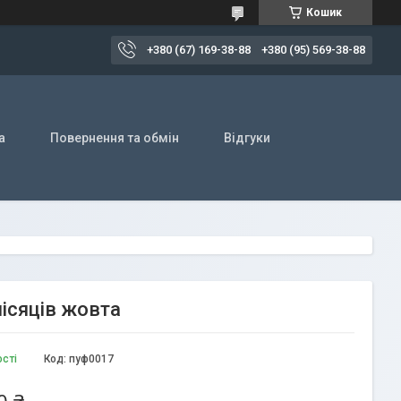
Кошик
+380 (67) 169-38-88
+380 (95) 569-38-88
а
Повернення та обмін
Відгуки
місяців жовта
ості
Код:
пуф0017