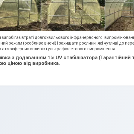
ч запобігає втраті довгохвильового інфрачервоного випромінюванн
ний режим (особливо вночі) і захищати рослини, які чутливі до пе
до атмосферних впливів і ультрафіолетового випромінення.
івка з додаванням 1% UV стабілізатора (Гарантійний т
ю ціною від виробника.