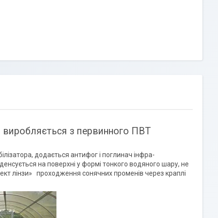
" виробляється з первинного ПВТ
білізатора, додається антифог і поглинач інфра-
денсується на поверхні у формі тонкого водяного шару, не
фект лінзи» проходження сонячних променів через краплі