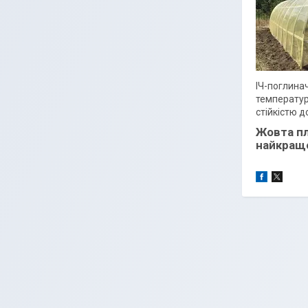
ІЧ-поглина
температур
стійкістю 
Жовта пл
найкращо