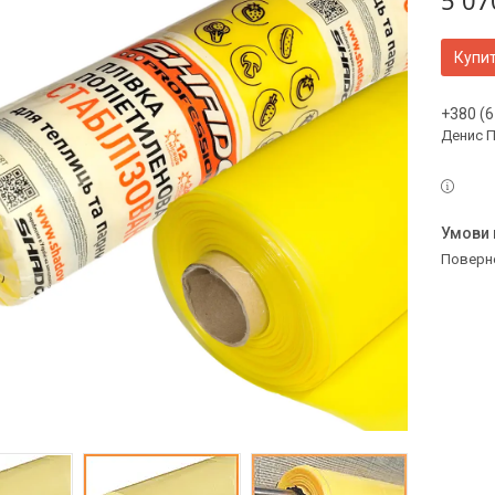
5 07
Купи
+380 (6
Денис 
поверн