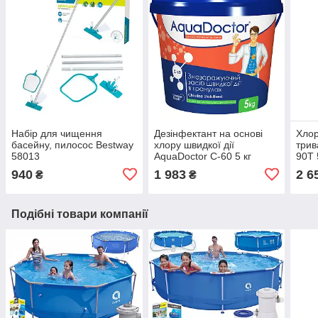
Набір для чищення
Дезінфектант на основі
Хлор
басейну, пилосос Bestway
хлору швидкої дії
трив
58013
AquaDoctor C-60 5 кг
90T 
940
1 983
2 6
₴
₴
Подібні товари компанії