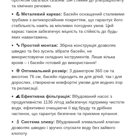
протягом багатьох сезонів. Він стійкий до ультрафіолету
та хімічних речовин.
💪 Металевий каркас:
Басейн оснащений сталевими
трубами з антикорозійним покриттям, що гарантує його
стабільність навіть за мінливих погодних умов. Цей
каркас також забезпечує міцність та стійкість до будь-
яких навантажень.
🔧 Простий монтаж:
Збірна конструкція дозволяє
швидко та без зусиль зібрати басейн, не
використовуючи складних інструментів. Лише кілька
кроків – і басейн готовий до використання!
🌞 Оптимальний розмір:
З діаметром 360 см та
висотою 76 см, басейн підходить як для дітей, так і для
дорослих, створюючи комфортні умови для водних ігор
та релаксації.
🌊 Ефективна фільтрація:
Вбудований насос з
продуктивністю 1136 л/год забезпечує підтримку чистоти
води, ефективно очищаючи її від бруду та дрібних
частинок, що гарантує безпечне та приємне купання.
💧 Система зливу:
Вбудований зливальний клапан
дозволяє швидко і зручно спускати воду без зайвого
клопоту.