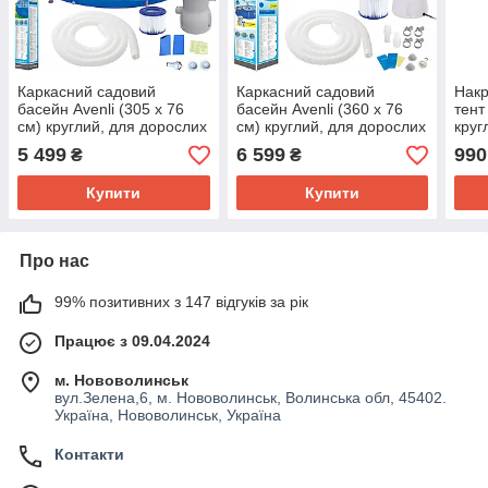
Каркасний садовий
Каркасний садовий
Накр
басейн Avenli (305 х 76
басейн Avenli (360 х 76
тент
см) круглий, для дорослих
см) круглий, для дорослих
круг
та дітей, Синій (17798)
та дітей, Синій (17799)
360 
5 499
6 599
990
₴
₴
Купити
Купити
Про нас
99% позитивних з 147 відгуків за рік
Працює з 09.04.2024
м. Нововолинськ
вул.Зелена,6, м. Нововолинськ, Волинська обл, 45402.
Україна, Нововолинськ, Україна
Контакти