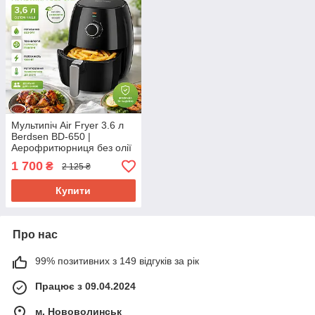
Мультипіч Air Fryer 3.6 л
Berdsen BD-650 |
Аерофритюрниця без олії
1300 Вт | Аерогриль для
1 700
₴
2 125 ₴
дому
Купити
Про нас
99% позитивних з 149 відгуків за рік
Працює з 09.04.2024
м. Нововолинськ