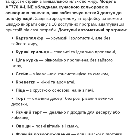
та хрусткі страви з мінімальною кількістю жиру.
Модель
AF770 X-LINE обладнана сучасною кольоровою
сенсорною панеллю, яка забезпечує легкий доступ до
всіх функцій.
Завдяки зрозумілому інтерфейсу ви можете
швидко вибрати одну з 10 доступних програм, адаптувавши
пристрій під свої потреби.
Доступні автоматичні програми:
Картопля фрі
— хрумкий і золотистий, але без
зайвого жиру,
Курячі крильця
– соковиті та ідеально пропечені,
Ціла курка
— рівномірно пропечена без зайвого
жиру,
Стейк
– з ідеальною консистенцією та смаком,
Креветки
– ніжні та ароматні,
Піца
– з хрусткою основою, наче з печі,
Торт
— смачний десерт без розігрівання великої
духовки,
Яєчний тарт
— ідеально підходить для десерту або
сніданку,
Овощи
– повні вітамінів і смаку,
Функція розморожування
— для швидкої підготовки