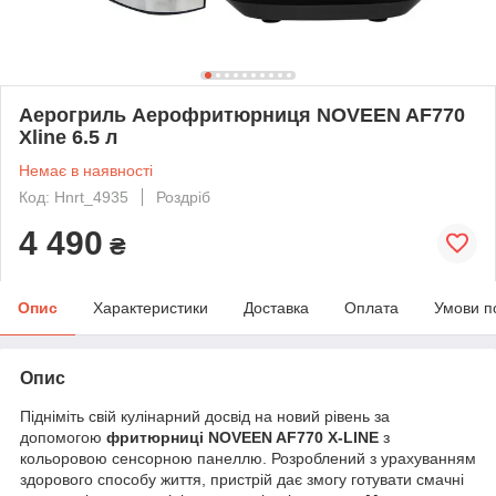
Аерогриль Аерофритюрниця NOVEEN AF770
Xline 6.5 л
Немає в наявності
Код: Hnrt_4935
Роздріб
4 490
₴
Опис
Характеристики
Доставка
Оплата
Умови п
Опис
Підніміть свій кулінарний досвід на новий рівень за
допомогою
фритюрниці NOVEEN AF770 X-LINE
з
кольоровою сенсорною панеллю. Розроблений з урахуванням
здорового способу життя, пристрій дає змогу готувати смачні