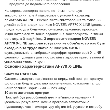
продуктів до подальшого оброблення.
Кольорова сенсорна панель не тільки полегшує
використання, але й підкреслює
сучасний характер
пристрою X-LINE
. Висока якість виготовлення та сучасний
дизайн роблять фритюрницю NOVEEN AF770 X-LINE ідеально
придатною для будь-якого сучасного кухонного простору.
Міцні матеріали та точне оздоблення забезпечують не тільки
естетику, а й надійність.
З аерофритюрницею NOVEEN
AF770 X-LINE здорове готування не обов'язково має бути
складною та трудомісткою!
Виберіть якість і
функціональність, вибравши аерофритюрницю серії X-LINE —
ідеально підходить для тих, хто цінує здорове приготування й
унікальний стиль на кухні.
Основні характеристики AF770 X-LINE
Система RAPID AIR
Система швидкого нагрівання та циркуляції повітря гарантує,
що страви будуть ідеально пропеченими, хрусткими та, що
найголовніше, корисними — без жиру.
10 автоматичних програм
Пристрій був розроблений для інтуїтивного керування й
ідеальних результатів. Кожна програма автоматично
підлаштовує час і температуру під тип їжі, усуваючи потребу