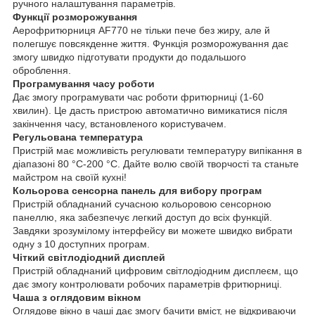
ручного налаштування параметрів.
Функції розморожування
Аерофритюрниця AF770 не тільки пече без жиру, але й
полегшує повсякденне життя. Функція розморожування дає
змогу швидко підготувати продукти до подальшого
оброблення.
Програмування часу роботи
Дає змогу програмувати час роботи фритюрниці (1-60
хвилин). Це дасть пристрою автоматично вимикатися після
закінчення часу, встановленого користувачем.
Регульована температура
Пристрій має можливість регулювати температуру випікання в
діапазоні 80 °C-200 °C. Дайте волю своїй творчості та станьте
майстром на своїй кухні!
Кольорова сенсорна панель для вибору програм
Пристрій обладнаний сучасною кольоровою сенсорною
панеллю, яка забезпечує легкий доступ до всіх функцій.
Завдяки зрозумілому інтерфейсу ви можете швидко вибрати
одну з 10 доступних програм.
Чіткий світлодіодний дисплей
Пристрій обладнаний цифровим світлодіодним дисплеєм, що
дає змогу контролювати робочих параметрів фритюрниці.
Чаша з оглядовим вікном
Оглядове вікно в чаші дає змогу бачити вміст, не відкриваючи