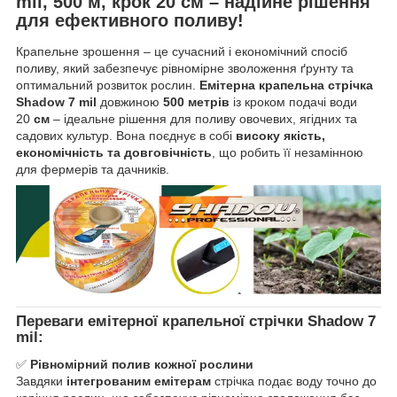
mil, 500 м, крок 20 см – надійне рішення
для ефективного поливу!
Крапельне зрошення – це сучасний і економічний спосіб
поливу, який забезпечує рівномірне зволоження ґрунту та
оптимальний розвиток рослин.
Емітерна крапельна стрічка
Shadow 7 mil
довжиною
500 метрів
із кроком подачі води
20
см
– ідеальне рішення для поливу овочевих, ягідних та
садових культур. Вона поєднує в собі
високу якість,
економічність та довговічність
, що робить її незамінною
для фермерів та дачників.
Переваги емітерної крапельної стрічки Shadow 7
mil:
✅
Рівномірний полив кожної рослини
Завдяки
інтегрованим емітерам
стрічка подає воду точно до