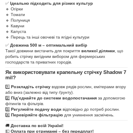
✅
Ідеально підходить для різних культур
🔹 Огірки
🔹 Томати
🔹 Полуниця
🔹 Кавуни
🔹 Капуста
🔹 Перець та інші овочеві та ягідні культури
✅
Довжина 500 м – оптимальний вибір
Такої довжини вистачить для покриття
великої ділянки
, що
робить стрічку вигідним вибором для фермерських
господарств та приватних городів.
Як використовувати крапельну стрічку Shadow 7
mil?
1️⃣
Розкладіть стрічку
вздовж рядів рослин, емітерами вгору
або вниз (залежно від типу ґрунту).
2️⃣
Під’єднайте до системи водопостачання
за допомогою
фітингів та фільтрів.
3️⃣
Регулюйте подачу води
відповідно до потреб рослин.
4️⃣
Перевіряйте фільтрацію
для уникнення засмічень.
🚚
Доставка по всій Україні!
💵
Оплата при отриманні – без передплат!