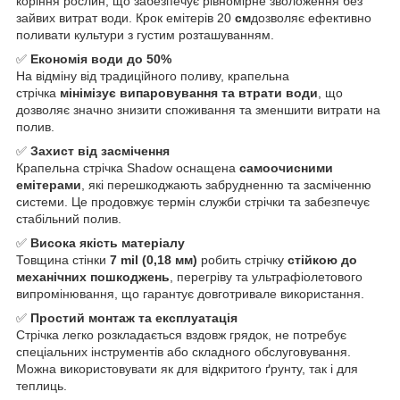
коріння рослин, що забезпечує рівномірне зволоження без
зайвих витрат води. Крок емітерів 20
см
дозволяє ефективно
поливати культури з густим розташуванням.
✅
Економія води до 50%
На відміну від традиційного поливу, крапельна
стрічка
мінімізує випаровування та втрати води
, що
дозволяє значно знизити споживання та зменшити витрати на
полив.
✅
Захист від засмічення
Крапельна стрічка Shadow оснащена
самоочисними
емітерами
, які перешкоджають забрудненню та засміченню
системи. Це продовжує термін служби стрічки та забезпечує
стабільний полив.
✅
Висока якість матеріалу
Товщина стінки
7 mil (0,18 мм)
робить стрічку
стійкою до
механічних пошкоджень
, перегріву та ультрафіолетового
випромінювання, що гарантує довготривале використання.
✅
Простий монтаж та експлуатація
Стрічка легко розкладається вздовж грядок, не потребує
спеціальних інструментів або складного обслуговування.
Можна використовувати як для відкритого ґрунту, так і для
теплиць.