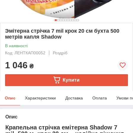
Эмітерна стрічка 7 mil крок 20 см бухта 500
метрів капля Shadow
В наявності
Код: ЛЕНТКАП00052
Роздріб
1 046
₴
Купити
Опис
Характеристики
Доставка
Оплата
Умови п
Опис
Крапельна стрічка емітерна Shadow 7