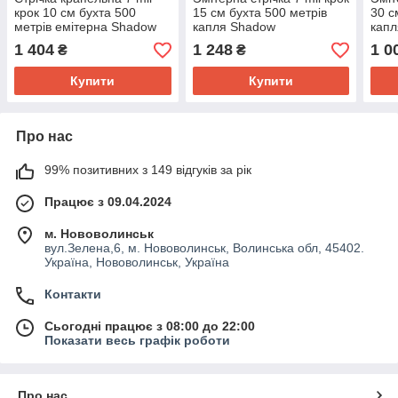
крок 10 см бухта 500
15 см бухта 500 метрів
30 с
метрів емітерна Shadow
капля Shadow
кап
1 404
1 248
1 0
₴
₴
Купити
Купити
Про нас
99% позитивних з 149 відгуків за рік
Працює з 09.04.2024
м. Нововолинськ
вул.Зелена,6, м. Нововолинськ, Волинська обл, 45402.
Україна, Нововолинськ, Україна
Контакти
Сьогодні працює з 08:00 до 22:00
Показати весь графік роботи
Про нас