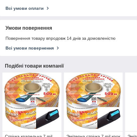
Всі умови оплати
Умови повернення
Повернення товару впродовж 14 днів за домовленістю
Всі умови повернення
Подібні товари компанії
Стрічка крапельна 7 mil
Эмітерна стрічка 7 mil крок
Эміт