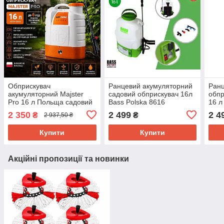
Обприскувач
Ранцевий акумуляторний
Ранц
акумуляторний Majster
садовий обприскувач 16л
обпр
Pro 16 л Польща садовий
Bass Polska 8616
16 л
ранцевий для обробки
садо
2 350
2 499
2 4
₴
₴
2 937,50 ₴
рослин та дерев
дере
Купити
Купити
Акційні пропозиції та новинки