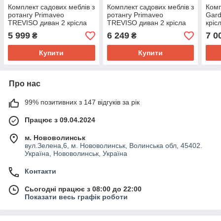
Комплект садових меблів з
Комплект садових меблів з
Комп
ротангу Primaveo
ротангу Primaveo
Gard
TREVISO диван 2 крісла
TREVISO диван 2 крісла
кріс
столик сірий з м'якими
столик чорний з м'якими
кафе
5 999
6 249
7 0
₴
₴
подушками
подушками
Купити
Купити
Про нас
99% позитивних з 147 відгуків за рік
Працює з 09.04.2024
м. Нововолинськ
вул.Зелена,6, м. Нововолинськ, Волинська обл, 45402.
Україна, Нововолинськ, Україна
Контакти
Сьогодні працює з 08:00 до 22:00
Показати весь графік роботи