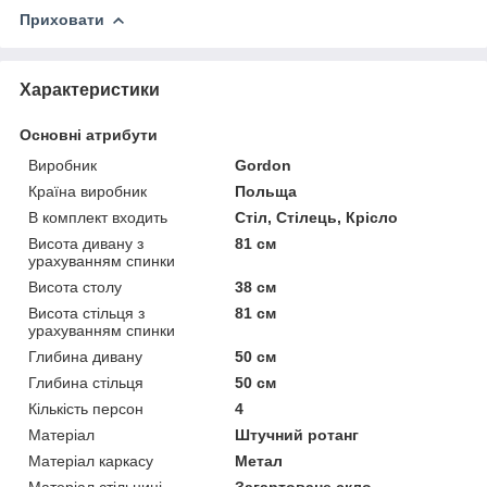
Приховати
Характеристики
Основні атрибути
Виробник
Gordon
Країна виробник
Польща
В комплект входить
Стіл, Стілець, Крісло
Висота дивану з
81 см
урахуванням спинки
Висота столу
38 см
Висота стільця з
81 см
урахуванням спинки
Глибина дивану
50 см
Глибина стільця
50 см
Кількість персон
4
Матеріал
Штучний ротанг
Матеріал каркасу
Метал
Матеріал стільниці
Загартоване скло