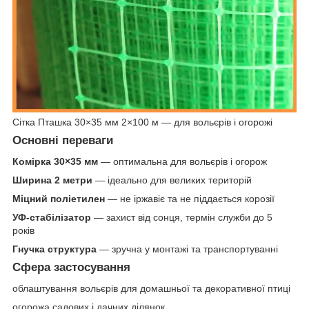
Сітка Пташка 30×35 мм 2×100 м — для вольєрів і огорожі
Основні переваги
Комірка 30×35 мм
— оптимальна для вольєрів і огорож
Ширина 2 метри
— ідеально для великих територій
Міцний поліетилен
— не іржавіє та не піддається корозії
УФ-стабілізатор
— захист від сонця, термін служби до 5
років
Гнучка структура
— зручна у монтажі та транспортуванні
Сфера застосування
облаштування вольєрів для домашньої та декоративної птиці
огорожа садових і дачних ділянок