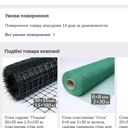
Умови повернення
Повернення товару впродовж 14 днів за домовленістю
Всі умови повернення
Подібні товари компанії
Сітка садова “Пташка”
Сітка пластикова “Сота”
Сітк
30×35 мм 1,5×100 м,
6×8 мм 2×30 м зелена,
20×2
пластикова сітка для
садова парканна сітка для
парк