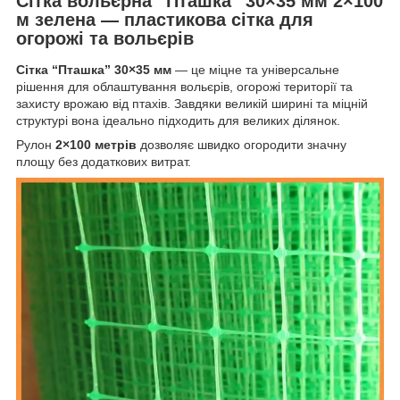
Сітка вольєрна “Пташка” 30×35 мм 2×100
м зелена — пластикова сітка для
огорожі та вольєрів
Сітка “Пташка” 30×35 мм
— це міцне та універсальне
рішення для облаштування вольєрів, огорожі території та
захисту врожаю від птахів. Завдяки великій ширині та міцній
структурі вона ідеально підходить для великих ділянок.
Рулон
2×100 метрів
дозволяє швидко огородити значну
площу без додаткових витрат.