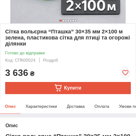
Сітка вольєрна “Пташка” 30×35 мм 2×100 м
зелена, пластикова сітка для птиці та огорожі
ділянки
Готово до відправки
Код: СПК00024
Роздріб
3 636
₴
Купити
Опис
Характеристики
Доставка
Оплата
Умови п
Опис