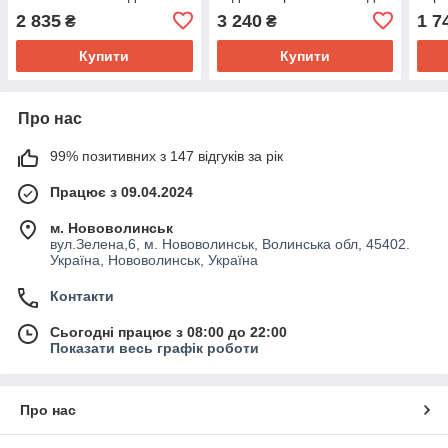
огорожі птиці та саду
огорожі ділянки
огор
2 835
3 240
1 7
₴
₴
Купити
Купити
Про нас
99% позитивних з 147 відгуків за рік
Працює з 09.04.2024
м. Нововолинськ
вул.Зелена,6, м. Нововолинськ, Волинська обл, 45402.
Україна, Нововолинськ, Україна
Контакти
Сьогодні працює з 08:00 до 22:00
Показати весь графік роботи
Про нас