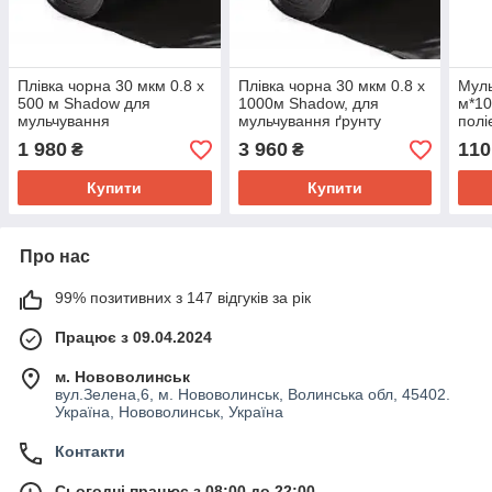
Плівка чорна 30 мкм 0.8 х
Плівка чорна 30 мкм 0.8 х
Муль
500 м Shadow для
1000м Shadow, для
м*10
мульчування
мульчування ґрунту
полі
муль
1 980
3 960
110
₴
₴
Купити
Купити
Про нас
99% позитивних з 147 відгуків за рік
Працює з 09.04.2024
м. Нововолинськ
вул.Зелена,6, м. Нововолинськ, Волинська обл, 45402.
Україна, Нововолинськ, Україна
Контакти
Сьогодні працює з 08:00 до 22:00