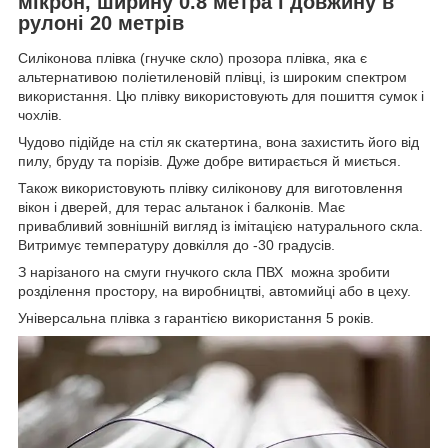
мікрон, ширину 0.8 метра і довжину в
рулоні 20 метрів
Силіконова плівка (гнучке скло) прозора плівка, яка є
альтернативою поліетиленовій плівці, із широким спектром
використання. Цю плівку використовують для пошиття сумок і
чохлів.
Чудово підійде на стіл як скатертина, вона захистить його від
пилу, бруду та порізів. Дуже добре витирається й миється.
Також використовують плівку силіконову для виготовлення
вікон і дверей, для терас альтанок і балконів. Має
привабливий зовнішній вигляд із імітацією натурального скла.
Витримує температуру довкілля до -30 градусів.
З нарізаного на смуги гнучкого скла ПВХ можна зробити
розділення простору, на виробництві, автомийці або в цеху.
Універсальна плівка з гарантією використання 5 років.