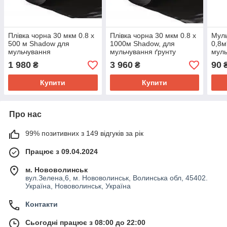
Плівка чорна 30 мкм 0.8 х
Плівка чорна 30 мкм 0.8 х
Муль
500 м Shadow для
1000м Shadow, для
0,8м
мульчування
мульчування ґрунту
муль
перф
1 980
3 960
90
₴
₴
паке
Купити
Купити
Про нас
99% позитивних з 149 відгуків за рік
Працює з 09.04.2024
м. Нововолинськ
вул.Зелена,6, м. Нововолинськ, Волинська обл, 45402.
Україна, Нововолинськ, Україна
Контакти
Сьогодні працює з 08:00 до 22:00