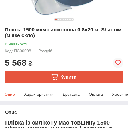
Плівка 1500 мкм силіконова 0.8х20 м. Shadow
(м'яке скло)
В наявності
Код: ПС00008
Роздріб
5 568
₴
Купити
Опис
Характеристики
Доставка
Оплата
Умови п
Опис
Плівка із силікону має товщину 1500