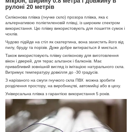
мікрон, ширину 0.8 метра і довжину в
рулоні 20 метрів
Силіконова плівка (гнучке скло) прозора плівка, яка є
альтернативою поліетиленовій плівці, із широким спектром
використання. Цю плівку використовують для пошиття сумок і
чохлів.
Чудово підійде на стіл як скатертина, вона захистить його від
пилу, бруду та порізів. Дуже добре витирається й миється.
Також використовують плівку силіконову для виготовлення
вікон і дверей, для терас альтанок і балконів. Має
привабливий зовнішній вигляд із імітацією натурального скла.
Витримує температуру довкілля до -30 градусів.
З нарізаного на смуги гнучкого скла ПВХ можна зробити
розділення простору, на виробництві, автомийці або в цеху.
Універсальна плівка з гарантією використання 5 років.